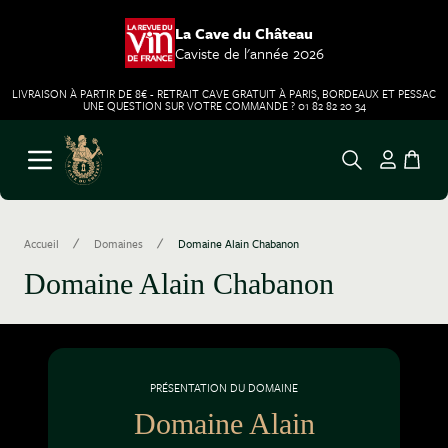
La Cave du Château
Caviste de l'année 2026
LIVRAISON À PARTIR DE 8€ - RETRAIT CAVE GRATUIT À PARIS, BORDEAUX ET PESSAC
UNE QUESTION SUR VOTRE COMMANDE ? 01 82 82 20 34
Aller au contenu
Ouvrir le menu
/
/
Accueil
Domaines
Domaine Alain Chabanon
Domaine Alain Chabanon
PRÉSENTATION DU DOMAINE
Domaine Alain