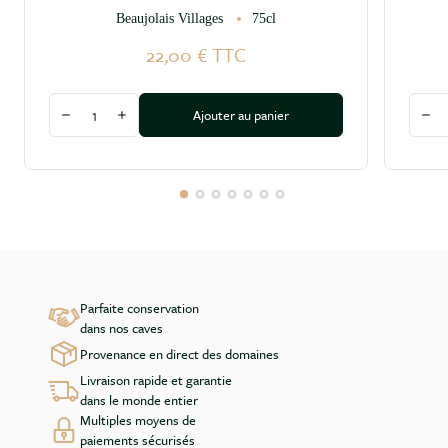
Beaujolais Villages
75cl
22,00 €
TTC
Quantité
Quant
Ajouter au panier
Diminuer la quantité
Augmenter la quantité
Dim
Parfaite conservation
dans nos caves
Provenance en direct des domaines
Livraison rapide et garantie
dans le monde entier
Multiples moyens de
paiements sécurisés