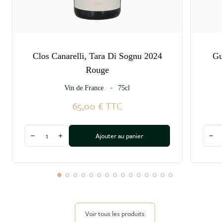
Clos Canarelli, Tara Di Sognu 2024
Gu
Rouge
Vin de France
75cl
65,00 €
TTC
Quantité
Quant
Ajouter au panier
Diminuer la quantité
Augmenter la quantité
Dim
Voir tous les produits