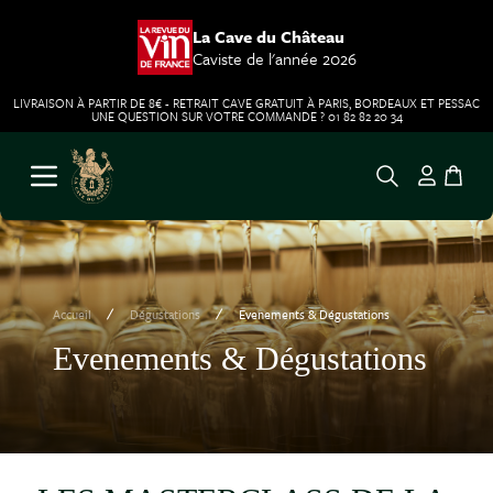
La Cave du Château
Caviste de l'année 2026
LIVRAISON À PARTIR DE 8€ - RETRAIT CAVE GRATUIT À PARIS, BORDEAUX ET PESSAC
UNE QUESTION SUR VOTRE COMMANDE ? 01 82 82 20 34
Aller au contenu
Ouvrir le menu
/
/
Accueil
Dégustations
Evenements & Dégustations
Evenements & Dégustations