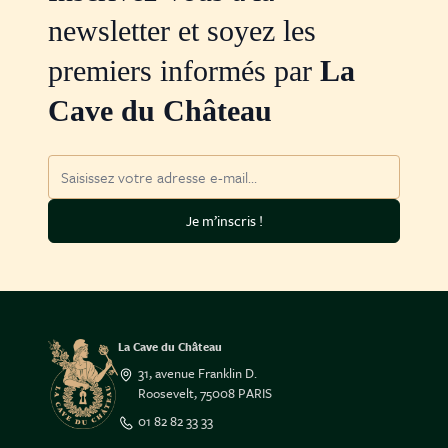
newsletter et soyez les
premiers informés par
La
Cave du Château
Adresse mail
Je m’inscris !
La Cave du Château
31, avenue Franklin D.
Roosevelt, 75008 PARIS
01 82 82 33 33