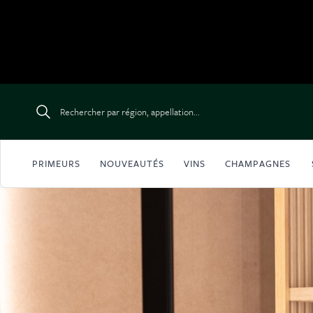
Aller au contenu
Rechercher par région, appellation...
PRIMEURS
NOUVEAUTÉS
VINS
CHAMPAGNES