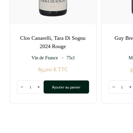
Clos Canarelli, Tara Di Sognu
Guy Bre
2024 Rouge
Vin de France
75cl
M
65,00 €
TTC
3
Quantité
Quantité
Ajouter au panier
Diminuer la quantité
Augmenter la quantité
Diminuer l
A