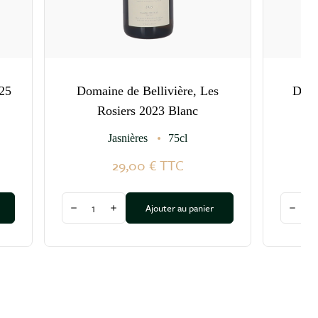
25
Domaine de Bellivière, Les
Doma
Rosiers 2023 Blanc
Jasnières
75cl
29,00 €
TTC
Quantité
Quantit
Ajouter au panier
Diminuer la quantité
Augmenter la quantité
Dimin