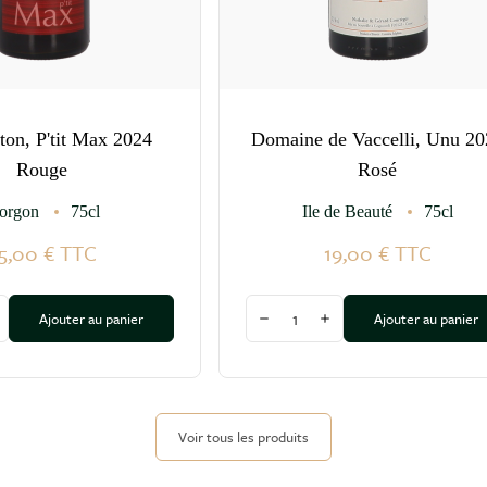
ton, P'tit Max 2024
Domaine de Vaccelli, Unu 20
Rouge
Rosé
orgon
75cl
Ile de Beauté
75cl
5,00 €
TTC
19,00 €
TTC
Quantité
Ajouter au panier
Ajouter au panier
a quantité
ugmenter la quantité
Diminuer la quantité
Augmenter la quantité
Voir tous les produits