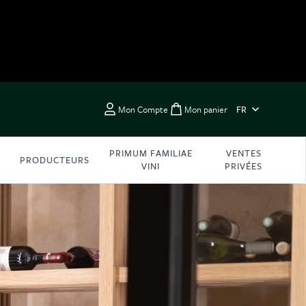
LANGUE
Mon Compte
Mon panier
FR
Toggle minicart, Vous 
PRIMUM FAMILIAE
VENTES
PRODUCTEURS
VINI
PRIVÉES