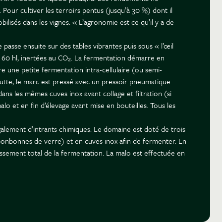
Pour cultiver les terroirs pentus (jusqu’à 30 %) dont il
ilisés dans les vignes. « L’agronomie est ce qu’il y a de
 passe ensuite sur des tables vibrantes puis sous « l’œil
e 60 hl, inertées au CO₂. La fermentation démarre en
re une petite fermentation intra-cellulaire (ou semi-
utte, le marc est pressé avec un pressoir pneumatique.
dans les mêmes cuves inox avant collage et filtration (si
lo et en fin d’élevage avant mise en bouteilles. Tous les
galement d’intrants chimiques. Le domaine est doté de trois
bonbonnes de verre) et en cuves inox afin de fermenter. En
ssement total de la fermentation. La malo est effectuée en
ncs, le vigneron cherche à restituer la « pureté du fruit »,
, selon lui un léger collage évite les déviations levuriennes
re qualité. Raffinement suprême, les grands crus rouges du