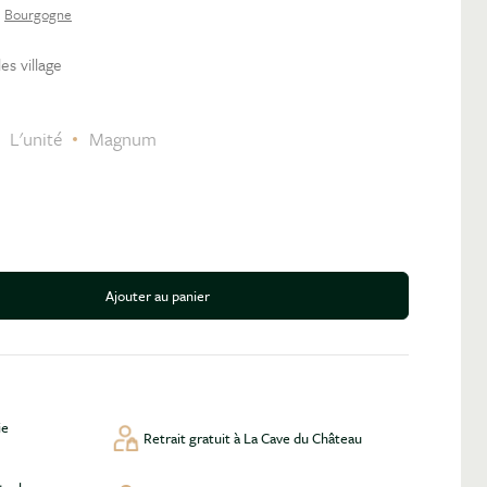
Bourgogne
les village
C
L'unité
Magnum
Ajouter au panier
antité
ie
Retrait gratuit à La Cave du Château