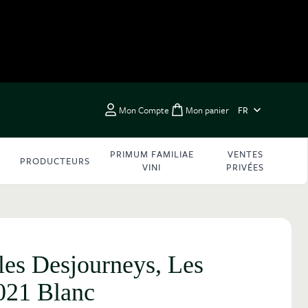
LANGUE
Mon Compte
Mon panier
FR
Toggle minicart, Vous 
PRIMUM FAMILIAE
VENTES
PRODUCTEURS
VINI
PRIVÉES
es Desjourneys, Les
021 Blanc