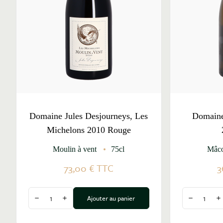
Domaine Jules Desjourneys, Les
Domaine
Michelons 2010 Rouge
Moulin à vent
75cl
Mâco
73,00 €
TTC
3
Quantité
Quantité
Ajouter au panier
Diminuer la quantité
Augmenter la quantité
Diminuer l
A