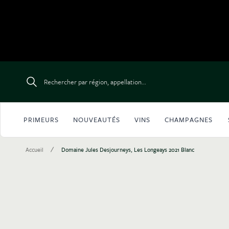
Aller au contenu
Rechercher par région, appellation...
PRIMEURS
NOUVEAUTÉS
VINS
CHAMPAGNES
/
Accueil
Domaine Jules Desjourneys, Les Longeays 2021 Blanc