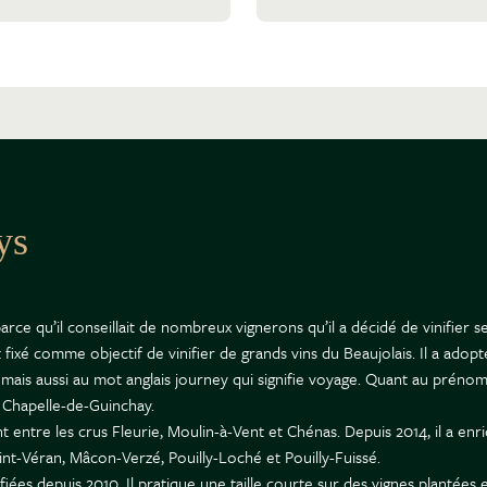
ys
rce qu’il conseillait de nombreux vignerons qu’il a décidé de vinifier se
st fixé comme objectif de vinifier de grands vins du Beaujolais. Il a 
s aussi au mot anglais journey qui signifie voyage. Quant au prénom Ju
la Chapelle-de-Guinchay.
 entre les crus Fleurie, Moulin-à-Vent et Chénas. Depuis 2014, il a en
int-Véran, Mâcon-Verzé, Pouilly-Loché et Pouilly-Fuissé.
rtifiées depuis 2010. Il pratique une taille courte sur des vignes plant