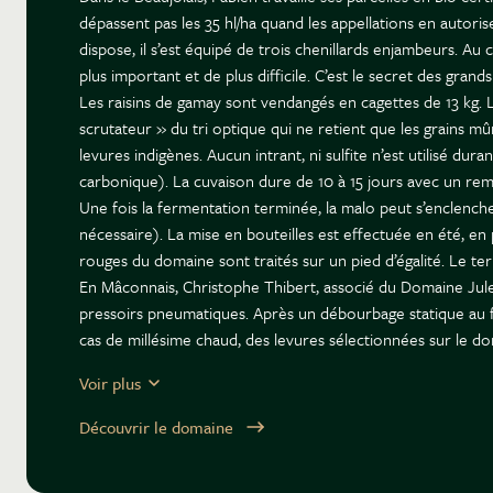
dépassent pas les 35 hl/ha quand les appellations en autoris
dispose, il s’est équipé de trois chenillards enjambeurs. Au
plus important et de plus difficile. C’est le secret des grands 
Les raisins de gamay sont vendangés en cagettes de 13 kg. La
scrutateur » du tri optique qui ne retient que les grains 
levures indigènes. Aucun intrant, ni sulfite n’est utilisé d
carbonique). La cuvaison dure de 10 à 15 jours avec un rem
Une fois la fermentation terminée, la malo peut s’enclencher.
nécessaire). La mise en bouteilles est effectuée en été, en 
rouges du domaine sont traités sur un pied d’égalité. Le terro
En Mâconnais, Christophe Thibert, associé du Domaine Jules
pressoirs pneumatiques. Après un débourbage statique au f
cas de millésime chaud, des levures sélectionnées sur le d
fûts. Sitôt cette dernière terminée, les vins blancs sont él
Voir plus
Selon Fabien Duperray, tous ces choix techniques reposent su
associée au caractère du terroir et à des notes de chêne 
Découvrir le domaine
Fabien cherche à tout prix à éviter les notes fermentaires, 
en bouteilles, gage d’un bon vieillissement. Une grande im