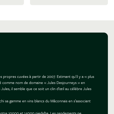
s propres cuvées à partir de 2007. Estimant qu’il y a « plus
adopté comme nom de domaine « Jules Desjourneys » en
les, il semble que ce soit un clin d’œil au célèbre Jules
richi sa gamme en vins blancs du Mâconnais en s’associant
ées entre 10000 et 14000 pieds/ha. Les rendements ne