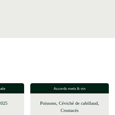
ale
Accords mets & vin
 2025
Poissons, Céviché de cabillaud,
Crustacés