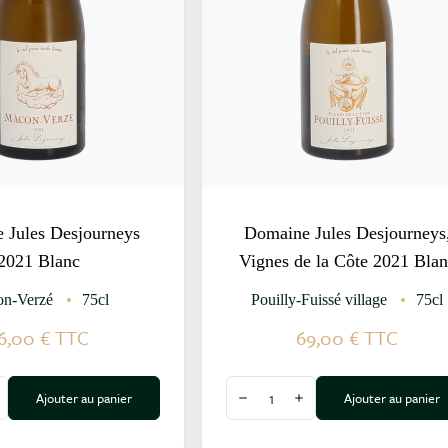
 Jules Desjourneys
Domaine Jules Desjourneys
2021 Blanc
Vignes de la Côte 2021 Bla
n-Verzé
75cl
Pouilly-Fuissé village
75cl
6,00 €
TTC
69,00 €
TTC
Quantité
Ajouter au panier
Ajouter au panier
a quantité
ugmenter la quantité
Diminuer la quantité
Augmenter la quantité