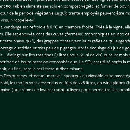
ent 50. Fabien alimente ses sols en compost végétal et fumier de bovin. 
 cœur de la période végétative jusqu’à trente employés peuvent être mob
vins, » rappelle-t-il.
 vendange est refroidie à 8 °C en chambre froide. Triée à la vigne, elle
mûrs. Elle est encuvée dans des cuves (fermées) tronconiques en inox d
urant cette phase. 30 % des grappes conservent leurs rafles ce qui engend
ontage quotidien et très peu de pigeages. Après écoulage du jus de go
 L’élevage sur lies très fines (7 litres pour 60 hl de vin) dure 22 mois 
période de haute pression atmosphérique. Le SO₂ est utilisé après la ma
ir, au final, sera le seul facteur discriminant.
 Desjourneys, effectue un travail rigoureux au vignoble et se passe é
roid, les moûts sont descendus en fûts de 228 litres, en wine-globes (
omaine (ou crèmes de levures) sont utilisées pour permettre l’accompli
evés 22 mois en cuves inox avec très peu de lies.
r une « option esthétique » à laquelle il est attaché. Pour ses vins bla
finement « résinées ».
c’est pourquoi ses vins ne sont élevés que sur très peu de lies. De même
portance est donnée à la qualité des bouchons issus de liège de premiè