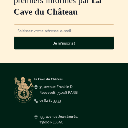
premiers informés par
La
Cave du Château
Adresse mail
Je m’inscris !
La Cave du Château
31, avenue Franklin D.
Roosevelt, 75008 PARIS
01 82 82 33 33
135, avenue Jean Jaurès,
33600 PESSAC