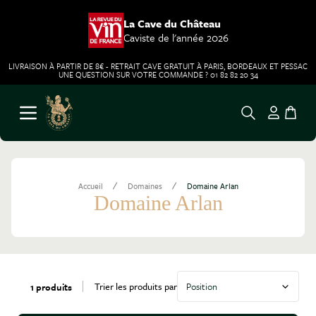
La Cave du Château
Caviste de l'année 2026
LIVRAISON À PARTIR DE 8€ - RETRAIT CAVE GRATUIT À PARIS, BORDEAUX ET PESSAC
UNE QUESTION SUR VOTRE COMMANDE ? 01 82 82 20 34
Aller au contenu
Ouvrir le menu
/
/
Accueil
Domaines
Domaine Arlan
Domaine Arlan
Trier les produits par
1 produits