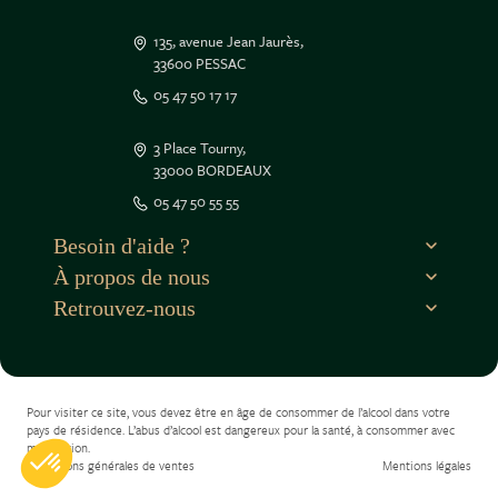
135, avenue Jean Jaurès,
33600 PESSAC
05 47 50 17 17
3 Place Tourny,
33000 BORDEAUX
05 47 50 55 55
Besoin d'aide ?
À propos de nous
Retrouvez-nous
Pour visiter ce site, vous devez être en âge de consommer de l’alcool dans votre
pays de résidence. L’abus d’alcool est dangereux pour la santé, à consommer avec
modération.
Conditions générales de ventes
Mentions légales