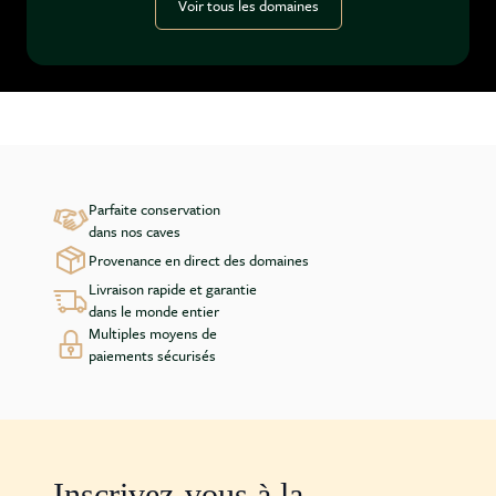
complexité, avec des notes de pot-pourri,
Voir tous les domaines
pétales de rose et framboises. Les Homs
présente une acidité racée et des tanins
veloutés, avec des arômes de pétales de rose
et fraise. Enfin, Les Crouzets (Vin de France)
est une autre cuvée impressionnante de
Grenache qui se rapproche des plus grands vins
de la Vallée du Rhône méridionale.
Parfaite conservation
dans nos caves
Provenance en direct des domaines
Livraison rapide et garantie
dans le monde entier
Multiples moyens de
paiements sécurisés
Inscrivez-vous à la