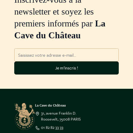
newsletter et soyez les
premiers informés par
La
Cave du Château
Adresse mail
Je m’inscris !
La Cave du Château
31, avenue Franklin D.
Roosevelt, 75008 PARIS
01 82 82 33 33