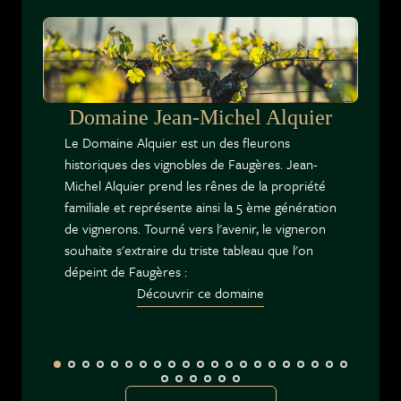
fruits rouges, lavande et poivre noir. Son
homologue, Combarels à la Lumière (Terrasses
du Larzac AOC), composé de 80% Syrah et
20% Grenache, est décrit comme charpenté,
fruité et solaire.
Domaine Jean-Michel Alquier
Les Chausmes (Languedoc Montpeyroux AOC),
Le Domaine Alquier est un des fleurons
un mélange de 60% Syrah et 40% Grenache,
historiques des vignobles de Faugères. Jean-
est un vin de corps moyen avec des tanins
Michel Alquier prend les rênes de la propriété
veloutés et des notes de romarin, cerises et
familiale et représente ainsi la 5 ème génération
eucalyptus. Clas Mani (Terrasses du Larzac AOC
de vignerons. Tourné vers l'avenir, le vigneron
/ Vin de France), assemblant Syrah, Carignan et
souhaite s'extraire du triste tableau que l'on
Grenache, est un vin élégant et équilibré, avec
dépeint de Faugères :
des arômes de bois de santal, fraises et lavande.
Découvrir ce domaine
Le domaine excelle également avec ses
Grenaches sous l'appellation Vin de France. Les
Célis est un vin soyeux d'une grande