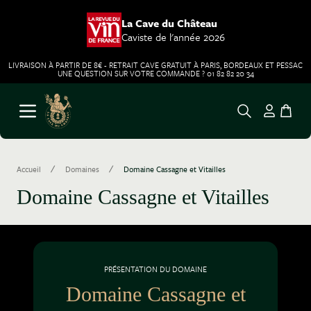
La Cave du Château
Caviste de l'année 2026
LIVRAISON À PARTIR DE 8€ - RETRAIT CAVE GRATUIT À PARIS, BORDEAUX ET PESSAC
UNE QUESTION SUR VOTRE COMMANDE ? 01 82 82 20 34
Aller au contenu
Ouvrir le menu
/
/
Accueil
Domaines
Domaine Cassagne et Vitailles
Domaine Cassagne et Vitailles
PRÉSENTATION DU DOMAINE
Domaine Cassagne et