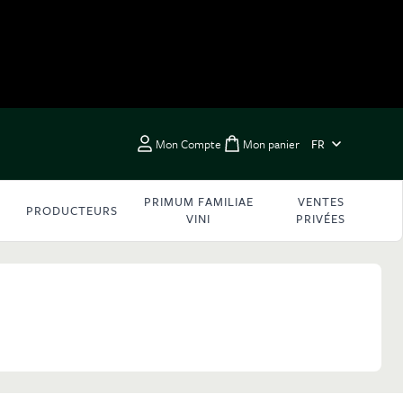
LANGUE
Mon Compte
Mon panier
FR
Toggle minicart, Vous 
PRIMUM FAMILIAE
VENTES
PRODUCTEURS
VINI
PRIVÉES