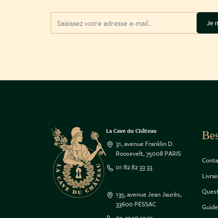
Adresse mail
Je m
La Cave du Château
Bes
31, avenue Franklin D.
Roosevelt, 75008 PARIS
Conta
01 82 82 33 33
Livra
Quest
135, avenue Jean Jaurès,
33600 PESSAC
Guide
05 47 50 17 17