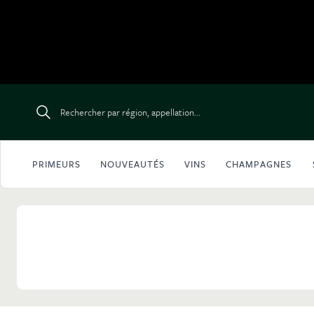
Aller au contenu
Rechercher par région, appellation...
PRIMEURS
NOUVEAUTÉS
VINS
CHAMPAGNES