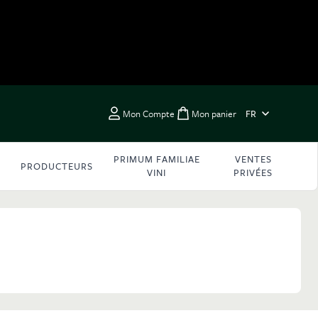
LANGUE
Mon Compte
Mon panier
FR
Toggle minicart, Vous 
PRIMUM FAMILIAE
VENTES
PRODUCTEURS
VINI
PRIVÉES