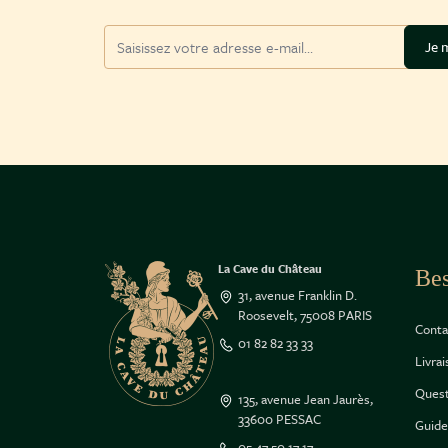
Adresse mail
Je m
La Cave du Château
Bes
31, avenue Franklin D.
Roosevelt, 75008 PARIS
Conta
01 82 82 33 33
Livra
Quest
135, avenue Jean Jaurès,
33600 PESSAC
Guide
05 47 50 17 17