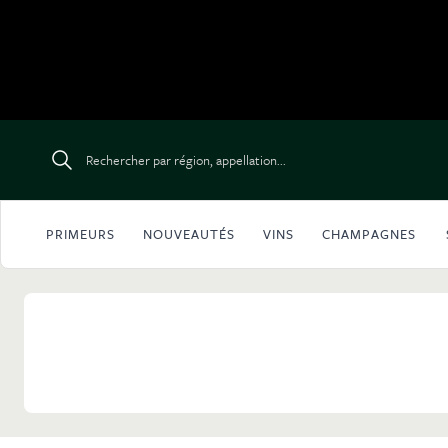
Aller au contenu
Rechercher par région, appellation...
PRIMEURS
NOUVEAUTÉS
VINS
CHAMPAGNES