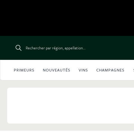
Aller au contenu
Rechercher par région, appellation...
PRIMEURS
NOUVEAUTÉS
VINS
CHAMPAGNES