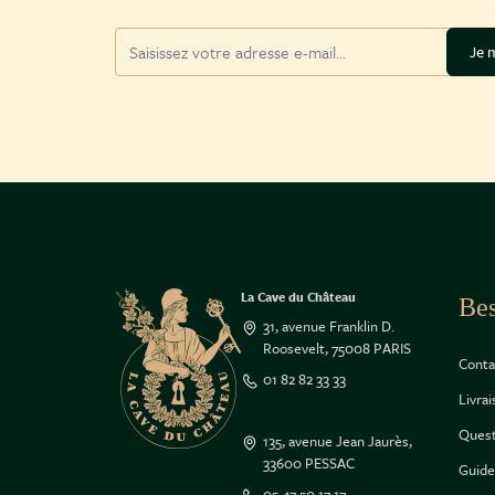
Adresse mail
Je m
La Cave du Château
Bes
31, avenue Franklin D.
Roosevelt, 75008 PARIS
Conta
01 82 82 33 33
Livra
Quest
135, avenue Jean Jaurès,
33600 PESSAC
Guide
05 47 50 17 17