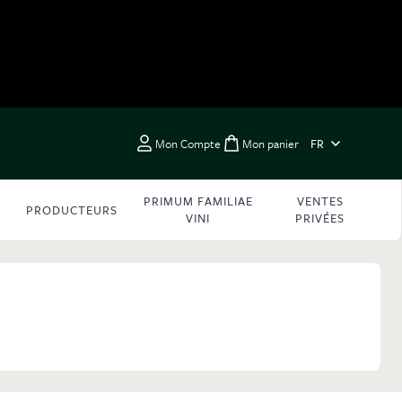
LANGUE
Mon Compte
Mon panier
FR
Toggle minicart, Vous 
PRIMUM FAMILIAE
VENTES
PRODUCTEURS
VINI
PRIVÉES