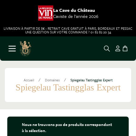
La Cave du Château
Caviste de l'année 2026
LIVRAISON À PARTIR DE 8€ - RETRAIT CAVE GRATUIT À PARIS, BORDEAUX ET PESSAC
UNE QUESTION SUR VOTRE COMMANDE ? 01 82 82 20 34
Aller au contenu
Ouvrir le menu
/
/
Accueil
Domaines
Spiegelau Tastingglas Expert
Spiegelau Tastingglas Expert
Nous ne trouvons pas de produits correspondant
à la sélection.