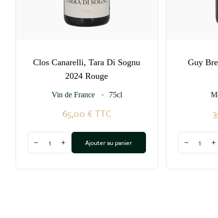
Clos Canarelli, Tara Di Sognu
Guy Bre
2024 Rouge
Vin de France
75cl
M
65,00 €
TTC
3
Quantité
Quantité
Ajouter au panier
Diminuer la quantité
Augmenter la quantité
Diminuer l
A