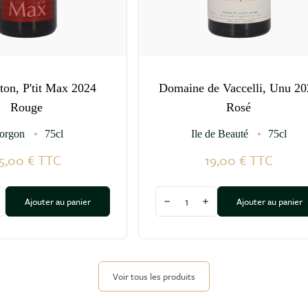
ton, P'tit Max 2024
Domaine de Vaccelli, Unu 20
Rouge
Rosé
orgon
75cl
Ile de Beauté
75cl
5,00 €
TTC
19,00 €
TTC
Quantité
Ajouter au panier
Ajouter au panier
a quantité
ugmenter la quantité
Diminuer la quantité
Augmenter la quantité
Voir tous les produits