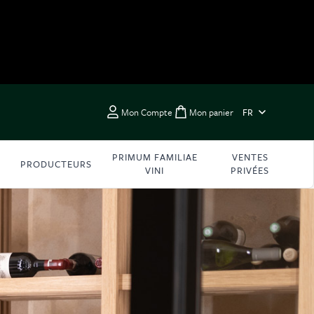
LANGUE
Mon Compte
Mon panier
FR
Toggle minicart, Vous 
PRIMUM FAMILIAE
VENTES
PRODUCTEURS
VINI
PRIVÉES