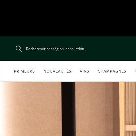
Aller au contenu
Rechercher par région, appellation...
PRIMEURS
NOUVEAUTÉS
VINS
CHAMPAGNES