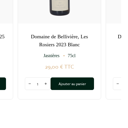
25
Domaine de Bellivière, Les
Doma
Rosiers 2023 Blanc
Jasnières
75cl
29,00 €
TTC
Quantité
Quantit
Ajouter au panier
Diminuer la quantité
Augmenter la quantité
Dimin