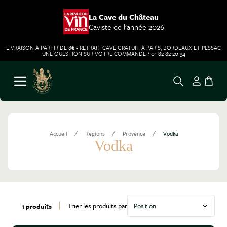
La Cave du Château
Caviste de l'année 2026
LIVRAISON À PARTIR DE 8€ - RETRAIT CAVE GRATUIT À PARIS, BORDEAUX ET PESSAC
UNE QUESTION SUR VOTRE COMMANDE ? 01 82 82 20 34
Aller au contenu
Ouvrir le menu
/
/
/
Accueil
Regions
Provence
Vodka
Vodka
Trier les produits par
1 produits