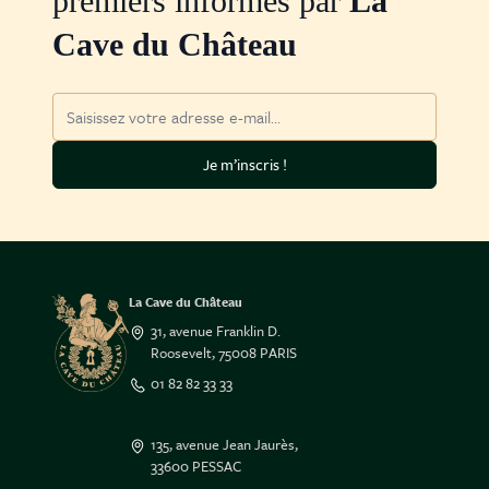
premiers informés par
La
Cave du Château
Adresse mail
Je m’inscris !
La Cave du Château
31, avenue Franklin D.
Roosevelt, 75008 PARIS
01 82 82 33 33
135, avenue Jean Jaurès,
33600 PESSAC