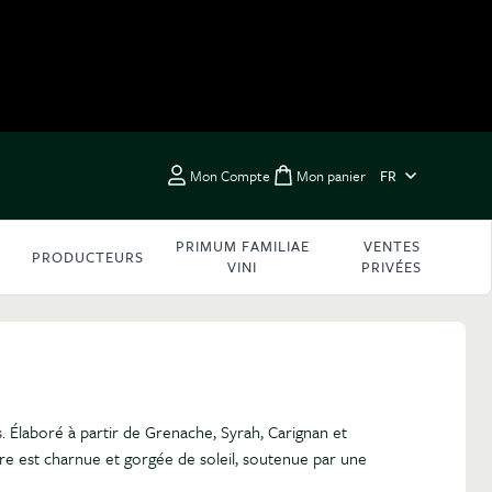
LANGUE
Mon Compte
Mon panier
FR
Toggle minicart, Vous 
PRIMUM FAMILIAE
VENTES
PRODUCTEURS
VINI
PRIVÉES
 Élaboré à partir de Grenache, Syrah, Carignan et
ère est charnue et gorgée de soleil, soutenue par une