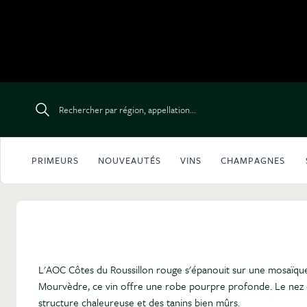
Aller au contenu
Rechercher par région, appellation...
PRIMEURS
NOUVEAUTÉS
VINS
CHAMPAGNES
L'AOC Côtes du Roussillon rouge s'épanouit sur une mosaïque 
Mourvèdre, ce vin offre une robe pourpre profonde. Le nez est
structure chaleureuse et des tanins bien mûrs.