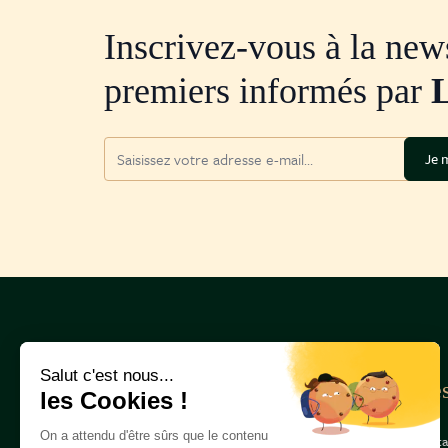
Inscrivez-vous à la news
premiers informés par
Adresse mail
Je m
Salut c'est nous...
La Cave du Château
Bes
les Cookies !
31, avenue Franklin D.
Roosevelt, 75008 PARIS
On a attendu d'être sûrs que le contenu
Conta