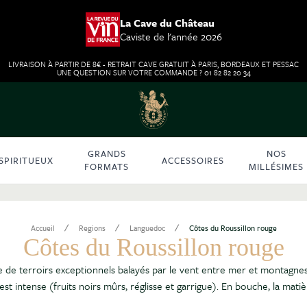
La Cave du Château
Caviste de l'année 2026
LIVRAISON À PARTIR DE 8€ - RETRAIT CAVE GRATUIT À PARIS, BORDEAUX ET PESSAC
UNE QUESTION SUR VOTRE COMMANDE ? 01 82 82 20 34
GRANDS
NOS
SPIRITUEUX
ACCESSOIRES
FORMATS
MILLÉSIMES
/
/
/
Accueil
Regions
Languedoc
Côtes du Roussillon rouge
Côtes du Roussillon rouge
de terroirs exceptionnels balayés par le vent entre mer et montagnes.
 intense (fruits noirs mûrs, réglisse et garrigue). En bouche, la mati