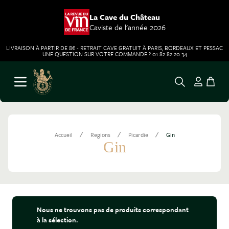
La Cave du Château
Caviste de l'année 2026
LIVRAISON À PARTIR DE 8€ - RETRAIT CAVE GRATUIT À PARIS, BORDEAUX ET PESSAC
UNE QUESTION SUR VOTRE COMMANDE ? 01 82 82 20 34
Aller au contenu
Ouvrir le menu
/
/
/
Accueil
Regions
Picardie
Gin
Gin
Nous ne trouvons pas de produits correspondant
à la sélection.