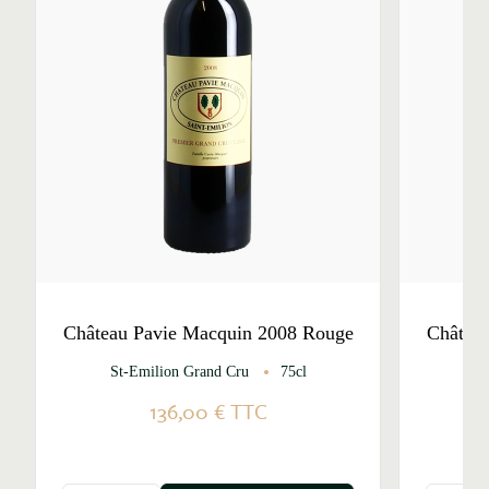
Château Pavie Macquin 2008 Rouge
Châtea
St-Emilion Grand Cru
75cl
St
136,00 €
TTC