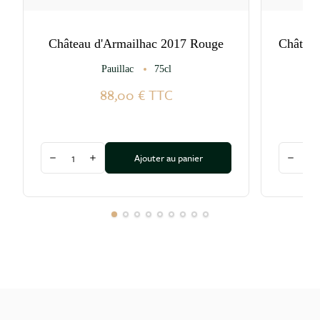
Château d'Armailhac 2017 Rouge
Château
Pauillac
75cl
St
88,00 €
TTC
Quantité
Quantité
Ajouter au panier
Diminuer la quantité
Augmenter la quantité
Diminu