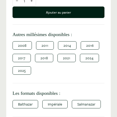
Diminuer la quantité
Augmenter la quantité
Ajouter au panier
Autres millésimes disponibles :
2008
2011
2014
2016
2017
2018
2021
2024
2025
Les formats disponibles :
Balthazar
Impériale
Salmanazar