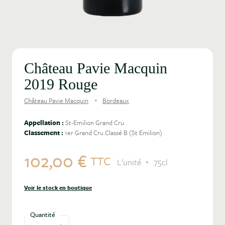
Château Pavie Macquin
2019 Rouge
Château Pavie Macquin
Bordeaux
Appellation :
St-Emilion Grand Cru
Classement :
1er Grand Cru Classé B (St Emilion)
102,00 €
TTC
L'unité
75cl
Voir le stock en boutique
Quantité