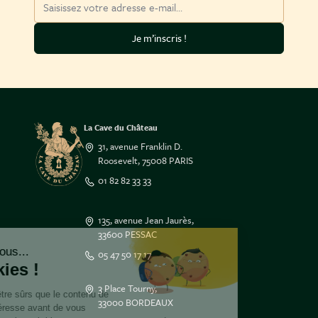
Je m’inscris !
La Cave du Château
31, avenue Franklin D.
Roosevelt, 75008 PARIS
01 82 82 33 33
135, avenue Jean Jaurès,
33600 PESSAC
Salut c'est nous...
05 47 50 17 17
les Cookies !
3 Place Tourny,
On a attendu d'être sûrs que le contenu de
33000 BORDEAUX
ce site vous intéresse avant de vous