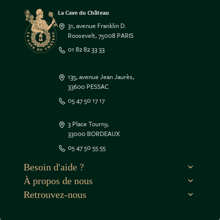
La Cave du Château
31, avenue Franklin D.
Roosevelt, 75008 PARIS
01 82 82 33 33
135, avenue Jean Jaurès,
33600 PESSAC
05 47 50 17 17
ous...
ies !
3 Place Tourny,
33000 BORDEAUX
tre sûrs que le contenu de ce site vous intéresse
05 47 50 55 55
éranger, mais on aimerait bien vous accompagner
ite...
ous ?
Besoin d'aide ?
À propos de nous
s préférences par la suite, cliquez sur le lien
cookies' situé dans le pied de page.
Retrouvez-nous
oi nous utilisons des cookies.