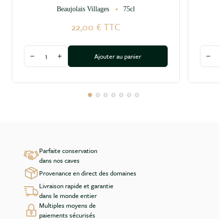
Beaujolais Villages
75cl
22,00 €
TTC
Quantité
Quant
Ajouter au panier
Diminuer la quantité
Augmenter la quantité
Dim
Parfaite conservation
dans nos caves
Provenance en direct des domaines
Livraison rapide et garantie
dans le monde entier
Multiples moyens de
paiements sécurisés