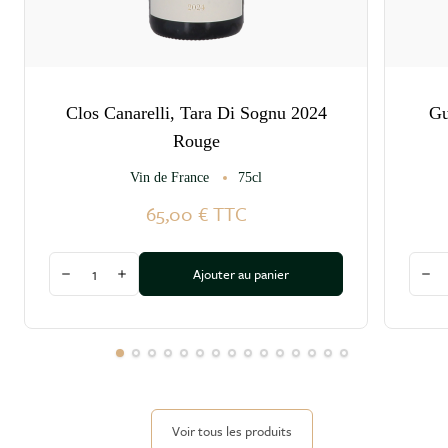
Clos Canarelli, Tara Di Sognu 2024
Gu
Rouge
Vin de France
75cl
65,00 €
TTC
Quantité
Quant
Ajouter au panier
Diminuer la quantité
Augmenter la quantité
Dim
Voir tous les produits