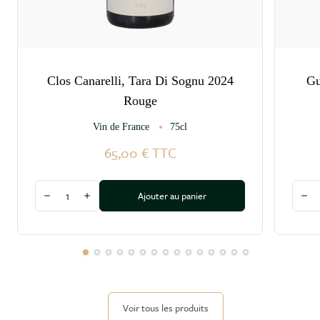
Clos Canarelli, Tara Di Sognu 2024
Gu
Rouge
Vin de France
75cl
65,00 €
TTC
Quantité
Quant
Ajouter au panier
Diminuer la quantité
Augmenter la quantité
Dim
Voir tous les produits