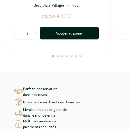
Beaujolais Villages
75cl
22,00 €
TTC
Quantité
Quant
Ajouter au panier
Diminuer la quantité
Augmenter la quantité
Dim
Parfaite conservation
dans nos caves
Provenance en direct des domaines
Livraison rapide et garantie
dans le monde entier
Multiples moyens de
paiements sécurisés