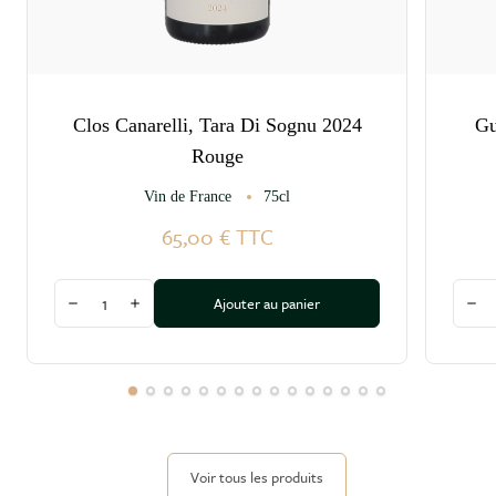
Clos Canarelli, Tara Di Sognu 2024
Gu
Rouge
Vin de France
75cl
65,00 €
TTC
Quantité
Quant
Ajouter au panier
Diminuer la quantité
Augmenter la quantité
Dim
Voir tous les produits