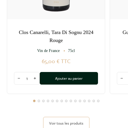
Clos Canarelli, Tara Di Sognu 2024
Gu
Rouge
Vin de France
75cl
65,00 €
TTC
Quantité
Quant
Ajouter au panier
Diminuer la quantité
Augmenter la quantité
Dim
Voir tous les produits