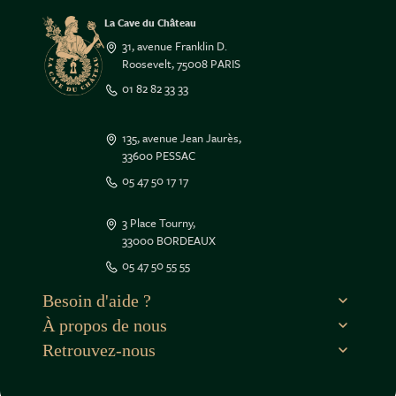
La Cave du Château
31, avenue Franklin D.
Roosevelt, 75008 PARIS
01 82 82 33 33
135, avenue Jean Jaurès,
33600 PESSAC
05 47 50 17 17
3 Place Tourny,
33000 BORDEAUX
ue le contenu de ce site vous intéresse
05 47 50 55 55
mais on aimerait bien vous accompagner
Besoin d'aide ?
À propos de nous
es par la suite, cliquez sur le lien
itué dans le pied de page.
Retrouvez-nous
utilisons des cookies.