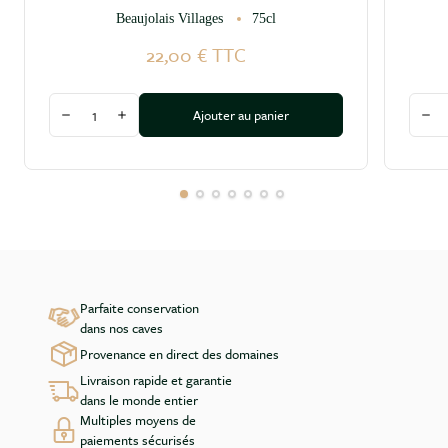
Beaujolais Villages
75cl
22,00 €
TTC
Quantité
Quant
Ajouter au panier
Diminuer la quantité
Augmenter la quantité
Dim
Parfaite conservation
dans nos caves
Provenance en direct des domaines
Livraison rapide et garantie
dans le monde entier
Multiples moyens de
paiements sécurisés