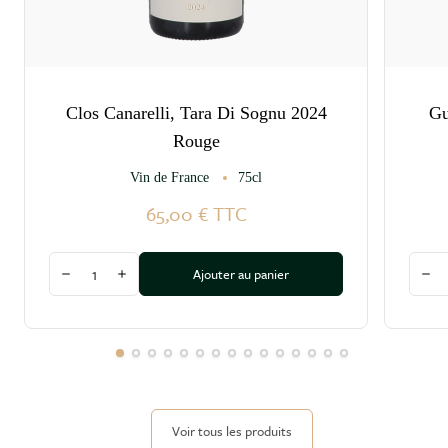
Clos Canarelli, Tara Di Sognu 2024
Gu
Rouge
Vin de France
75cl
65,00 €
TTC
Quantité
Quant
Ajouter au panier
Diminuer la quantité
Augmenter la quantité
Dim
Voir tous les produits