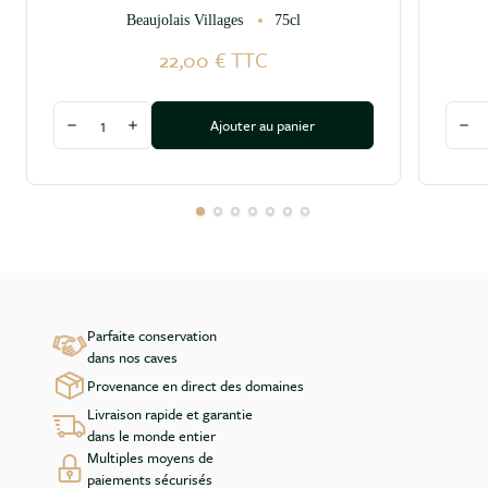
Beaujolais Villages
75cl
22,00 €
TTC
Quantité
Quant
Ajouter au panier
Diminuer la quantité
Augmenter la quantité
Dim
Parfaite conservation
dans nos caves
Provenance en direct des domaines
Livraison rapide et garantie
dans le monde entier
Multiples moyens de
paiements sécurisés