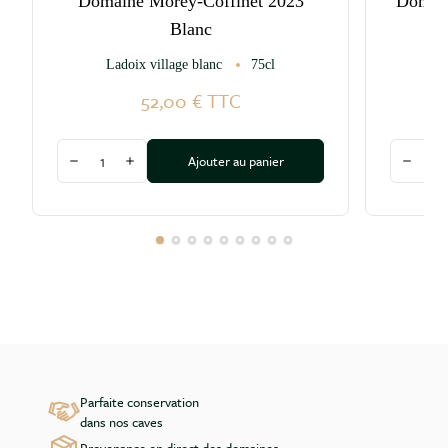
Domaine Morey-Coffinet 2023
Domain
Blanc
Ladoix village blanc
75cl
52,00 €
TTC
Quantité
Quantité
Ajouter au panier
Diminuer la quantité
Augmenter la quantité
Diminu
Parfaite conservation
dans nos caves