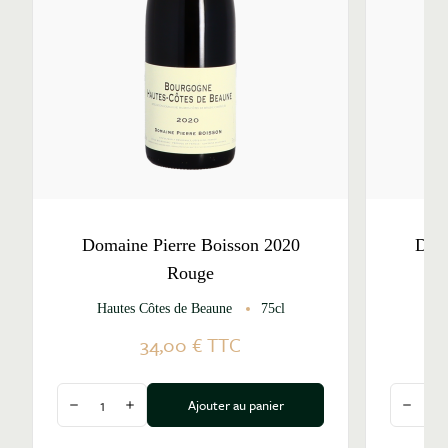
Domaine Pierre Boisson 2020
Doma
Rouge
Hautes Côtes de Beaune
75cl
Mon
34,00 €
TTC
Quantité
Quantité
Ajouter au panier
Diminuer la quantité
Augmenter la quantité
Diminu