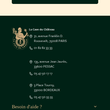
La Cave du Château
31, avenue Franklin D.
Roosevelt, 75008 PARIS
01 82 82 33 33
135, avenue Jean Jaurès,
33600 PESSAC
05 47 50 17 17
est nous...
ookies !
3 Place Tourny,
33000 BORDEAUX
du d'être sûrs que le contenu de ce site vous intéresse
05 47 50 55 55
ous déranger, mais on aimerait bien vous accompagner
re visite...
pour vous ?
Besoin d'aide ?