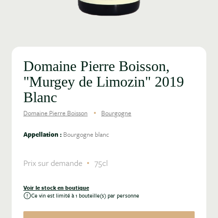
Domaine Pierre Boisson,
"Murgey de Limozin" 2019
Blanc
Domaine Pierre Boisson
Bourgogne
Appellation :
Bourgogne blanc
Prix sur demande
75cl
Voir le stock en boutique
Ce vin est limité à 1 bouteille(s) par personne