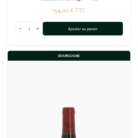
154,00 €
TTC
Quantité
Ajouter au panier
Diminuer la quantité
Augmenter la quantité
BOURGOGNE