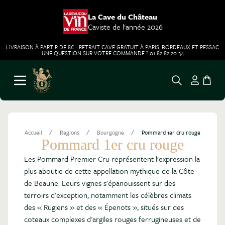
La Cave du Château
Caviste de l'année 2026
LIVRAISON À PARTIR DE 8€ - RETRAIT CAVE GRATUIT À PARIS, BORDEAUX ET PESSAC
UNE QUESTION SUR VOTRE COMMANDE ? 01 82 82 20 34
Aller au contenu
Ouvrir le menu
/
/
/
Accueil
Regions
Bourgogne
Pommard 1er cru rouge
Pommard 1er cru rouge
Les Pommard Premier Cru représentent l'expression la
plus aboutie de cette appellation mythique de la Côte
de Beaune. Leurs vignes s'épanouissent sur des
terroirs d'exception, notamment les célèbres climats
des « Rugiens » et des « Épenots », situés sur des
coteaux complexes d'argiles rouges ferrugineuses et de