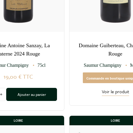
ne Antoine Sanzay, La
Domaine Guiberteau, Ch
aterne 2024 Rouge
Rouge
mur Champigny
75cl
Saumur Champigny
M
19,00 €
TTC
Commande en boutique uni
Voir le produit
Ajouter au panier
 la quantité
Augmenter la quantité
LOIRE
LOIRE