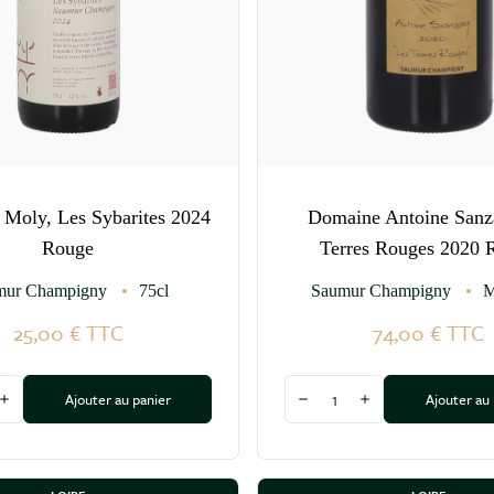
Moly, Les Sybarites 2024
Domaine Antoine Sanz
Rouge
Terres Rouges 2020 
mur Champigny
75cl
Saumur Champigny
M
25,00 €
TTC
74,00 €
TTC
Quantité
Ajouter au panier
Ajouter au
 la quantité
Augmenter la quantité
Diminuer la quantité
Augmenter la quan