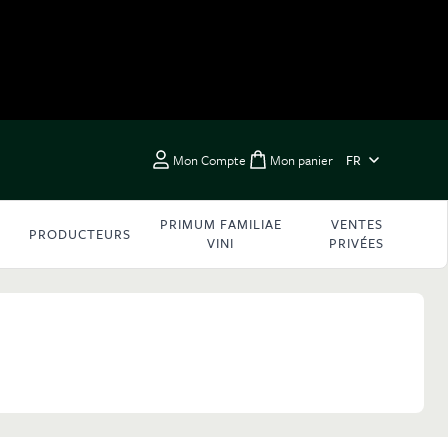
LANGUE
Mon Compte
Mon panier
FR
Toggle minicart, Vous 
PRIMUM FAMILIAE
VENTES
PRODUCTEURS
VINI
PRIVÉES