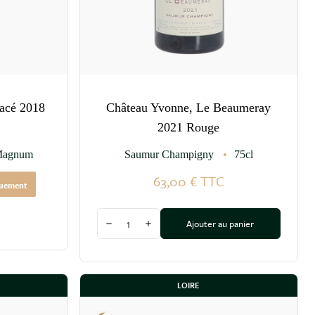
acé 2018
Château Yvonne, Le Beaumeray
2021 Rouge
agnum
Saumur Champigny
75cl
63,00 €
TTC
quement
Quantité
Ajouter au panier
Diminuer la quantité
Augmenter la quantité
LOIRE