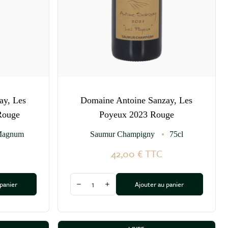
ay, Les
Domaine Antoine Sanzay, Les
Rouge
Poyeux 2023 Rouge
agnum
Saumur Champigny
75cl
42,00 €
TTC
Quantité
 panier
Ajouter au panier
tité
Diminuer la quantité
Augmenter la quantité