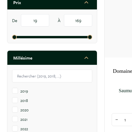
Prix
filter
De
À
15 produits
disponibles
Millésime
filter
Domaine 
2019
Saumu
2018
2020
Quantité
2021
Diminuer
2022