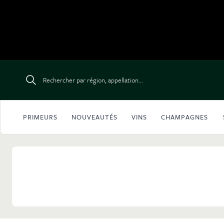
Aller au contenu
Rechercher par région, appellation...
PRIMEURS
NOUVEAUTÉS
VINS
CHAMPAGNES