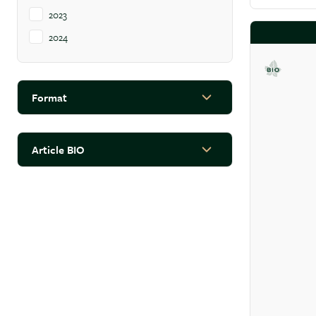
2023
2024
Format
filter
Article BIO
filter