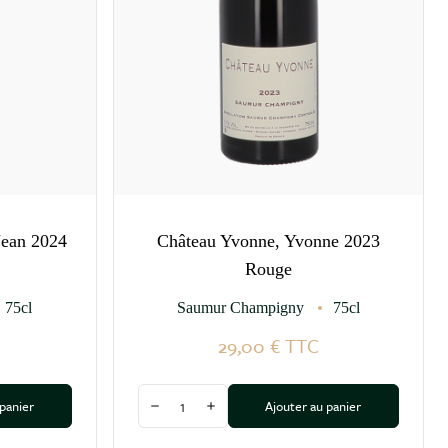
Jean 2024
Château Yvonne, Yvonne 2023
Rouge
75cl
Saumur Champigny
75cl
29,00 €
TTC
Quantité
 panier
Ajouter au panier
tité
Diminuer la quantité
Augmenter la quantité