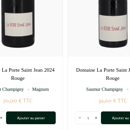
La Porte Saint Jean 2024
Domaine La Porte Saint 
Rouge
Rouge
r Champigny
Magnum
Saumur Champigny
70,00 €
TTC
32,00 €
TTC
Quantité
Ajouter au panier
Ajouter au
 la quantité
Augmenter la quantité
Diminuer la quantité
Augmenter la quan