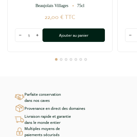
Beaujolais Villages
75cl
22,00 €
TTC
Quantité
Quant
Ajouter au panier
Diminuer la quantité
Augmenter la quantité
Dim
Parfaite conservation
dans nos caves
Provenance en direct des domaines
Livraison rapide et garantie
dans le monde entier
Multiples moyens de
paiements sécurisés