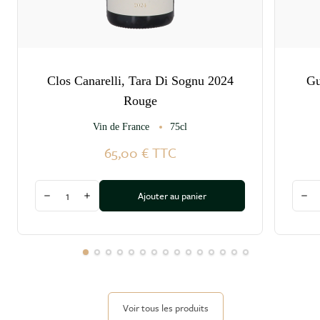
Clos Canarelli, Tara Di Sognu 2024
Gu
Rouge
Vin de France
75cl
65,00 €
TTC
Quantité
Quant
Ajouter au panier
Diminuer la quantité
Augmenter la quantité
Dim
Voir tous les produits