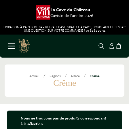
La Cave du Château
Caviste de l'année 2026
LIVRAISON À PARTIR DE 8€ - RETRAIT CAVE GRATUIT À PARIS, BORDEAUX ET PESSAC
UNE QUESTION SUR VOTRE COMMANDE ? 01 82 82 20 34
Aller au contenu
Ouvrir le menu
/
/
/
Accueil
Regions
Alsace
Crême
Crême
Nous ne trouvons pas de produits correspondant
à la sélection.