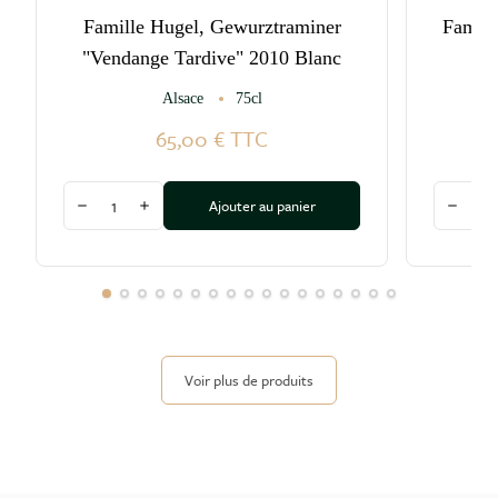
Famille Hugel, Gewurztraminer
Famill
"Vendange Tardive" 2010 Blanc
Alsace
75cl
65,00 €
TTC
Quantité
Quantité
Ajouter au panier
Diminuer la quantité
Augmenter la quantité
Diminu
Voir plus de produits