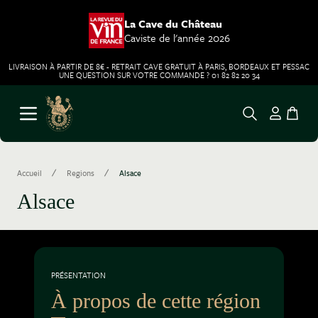
La Cave du Château
Caviste de l'année 2026
LIVRAISON À PARTIR DE 8€ - RETRAIT CAVE GRATUIT À PARIS, BORDEAUX ET PESSAC
UNE QUESTION SUR VOTRE COMMANDE ? 01 82 82 20 34
Aller au contenu
Ouvrir le menu
/
/
Accueil
Regions
Alsace
Alsace
PRÉSENTATION
À propos de cette région