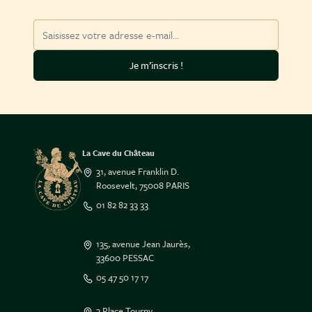
Adresse mail
Je m’inscris !
La Cave du Château
31, avenue Franklin D.
Roosevelt, 75008 PARIS
01 82 82 33 33
135, avenue Jean Jaurès,
33600 PESSAC
05 47 50 17 17
3 Place Tourny,