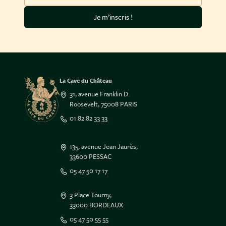
Je m’inscris !
La Cave du Château
31, avenue Franklin D.
Roosevelt, 75008 PARIS
01 82 82 33 33
135, avenue Jean Jaurès,
33600 PESSAC
05 47 50 17 17
3 Place Tourny,
33000 BORDEAUX
05 47 50 55 55