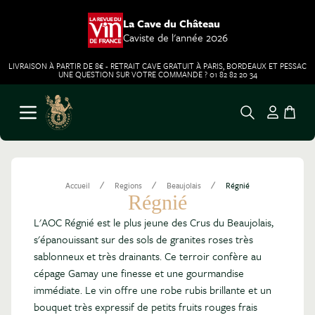
La Cave du Château
Caviste de l'année 2026
LIVRAISON À PARTIR DE 8€ - RETRAIT CAVE GRATUIT À PARIS, BORDEAUX ET PESSAC
UNE QUESTION SUR VOTRE COMMANDE ? 01 82 82 20 34
Aller au contenu
Ouvrir le menu
/
/
/
Accueil
Regions
Beaujolais
Régnié
Régnié
L'AOC Régnié est le plus jeune des Crus du Beaujolais,
s'épanouissant sur des sols de granites roses très
sablonneux et très drainants. Ce terroir confère au
cépage Gamay une finesse et une gourmandise
immédiate. Le vin offre une robe rubis brillante et un
bouquet très expressif de petits fruits rouges frais