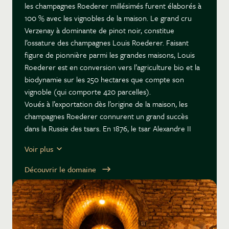
les champagnes Roederer millésimés furent élaborés à
100 % avec les vignobles de la maison. Le grand cru
Verzenay à dominante de pinot noir, constitue
l’ossature des champagnes Louis Roederer. Faisant
figure de pionnière parmi les grandes maisons, Louis
Roederer est en conversion vers l’agriculture bio et la
biodynamie sur les 250 hectares que compte son
vignoble (qui comporte 420 parcelles).
Voués à l’exportation dès l’origine de la maison, les
champagnes Roederer connurent un grand succès
dans la Russie des tsars. En 1876, le tsar Alexandre II
commanda une cuvée de prestige qui devait être livrée
Voir plus
en bouteilles transparentes à fonds plats, afin d’éviter
tout colis piégé. La cuvée Cristal, d’abord réservée au
Découvrir le domaine
seul marché russe, était née. Ce n’est qu’à partir de
1924, que cette cuvée millésimée fut commercialisée
dans le monde entier.
La Maison Louis Roederer est aujourd’hui dirigée par