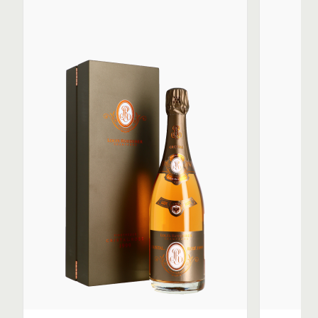
la vendange 2019, Collection 245 sur la base du
millésime 2020, etc.) est complétée par 35 % de vins
provenant d’une réserve perpétuelle et de 10 % de
vins vieillis en foudres.
Le Brut Nature conçu en collaboration avec le
designer Philippe Starck, dès 2006, est un champagne
millésimé qui assemble 75 % de raisins noirs (pinot noir
et pinot meunier) à 25 % de raisins blancs
(chardonnay). Les crus qui le composent sont
Hautvillers et Cumières, premiers crus de la Vallée de la
Marne, ainsi que les raisins de Vertus en Côte des
Blancs. Ce champagne n’effectue pas sa fermentation
malolactique. Il est non dosé au dégorgement.
Le brut millésimé Vintage est composé d'environ 70 %
de pinot noir et 30 % de chardonnay. Contenant une
proportion de 30 % de vins vinifiés sous bois, il
n’effectue pas sa fermentation malolactique. Le Vintage