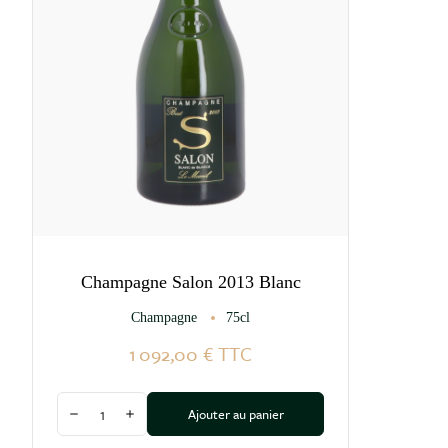
remarquable.
La Maison Roederer a reçu en 2017 le label Entreprise
du Patrimoine Vivant qui distingue les « entreprises
françaises aux savoir-faire artisanaux et industriels
d'excellence ».
Parmi les vignobles appartenant au groupe Roederer
on trouve, entre autres, le Château Pichon Longueville
Comtesse de Lalande, à Pauillac ainsi que la Maison de
Champagne Deutz.
Champagne Salon 2013 Blanc
Champagne
75cl
1 092,00 €
TTC
Quantité
Ajouter au panier
Diminuer la quantité
Augmenter la quantité