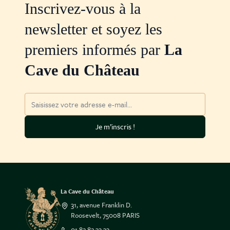
Inscrivez-vous à la
newsletter et soyez les
premiers informés par
La
Cave du Château
Adresse mail
Je m’inscris !
La Cave du Château
31, avenue Franklin D.
Roosevelt, 75008 PARIS
01 82 82 33 33