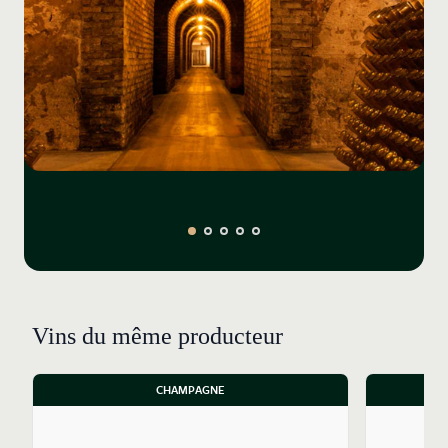
Frédéric Rouzaud qui représente la septième
génération de la famille.
Chaque année, sept cents personnes sont recrutées
pour effectuer les vendanges. Les raisins sont
pressurés à proximité de leur lieu de récolte. Les
fermentations sont menées en cuves inox et en
foudres de chêne en respectant le parcellaire d’origine.
La production totale s’élève à 4,5 millions de bouteilles
par an.
En 2021, la cuvée Brut Premier a laissé place à la cuvée
Collection qui met en valeur un millésime. Dans le cas
de la cuvée Collection, les raisins cultivés par Roederer
sont complétés par ceux achetés à des vignerons
partenaires. Ils proviennent pour un tiers de la Vallée
Vins du même producteur
de la Marne, de la Montagne de Reims pour un tiers
également, complétés par des chardonnays de la Côte
CHAMPAGNE
des Blancs. La cuvée Collection composée de 55 % de
vins d’un même millésime (Collection 244 sur la base de