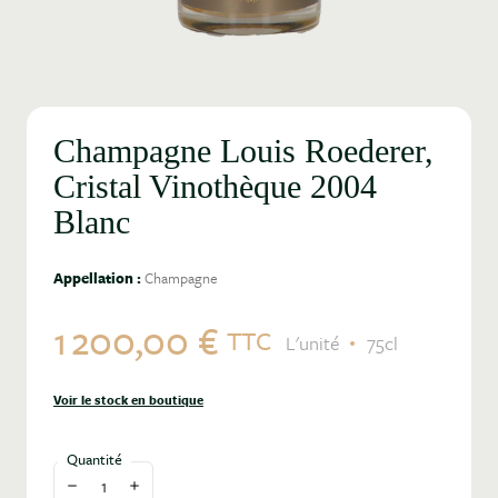
Champagne Louis Roederer,
Cristal Vinothèque 2004
Blanc
Appellation :
Champagne
1 200,00 €
TTC
L'unité
75cl
Voir le stock en boutique
Quantité
Diminuer la quantité
Augmenter la quantité