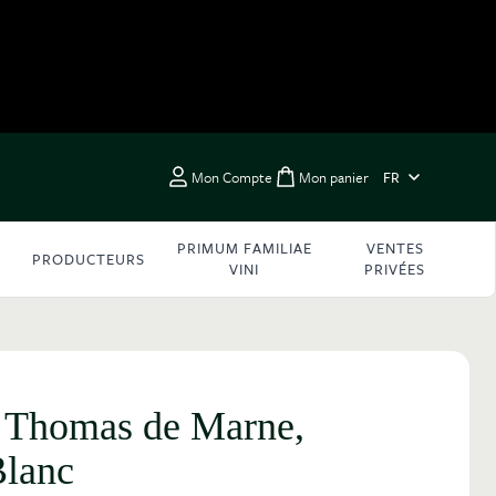
LANGUE
Mon Compte
Mon panier
FR
Toggle minicart, Vous 
PRIMUM FAMILIAE
VENTES
PRODUCTEURS
VINI
PRIVÉES
Thomas de Marne,
Blanc