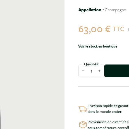
Appellation :
Champagne
63,00 €
TTC
Voir le stock en boutique
Quantité
Diminuer la quantité
Augmenter la qu
Livraison rapide et garant
dans le monde entier
Provenance en direct et 
sous température contrô