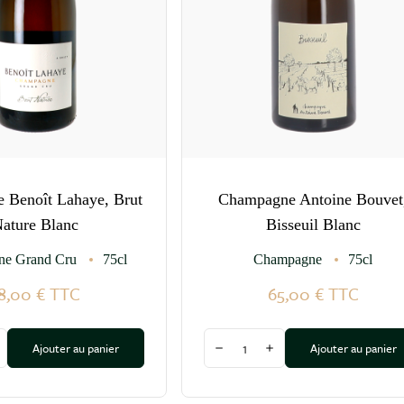
 Benoît Lahaye, Brut
Champagne Antoine Bouvet
ature Blanc
Bisseuil Blanc
e Grand Cru
75cl
Champagne
75cl
8,00 €
TTC
65,00 €
TTC
Quantité
Ajouter au panier
Ajouter au panier
a quantité
ugmenter la quantité
Diminuer la quantité
Augmenter la quantité