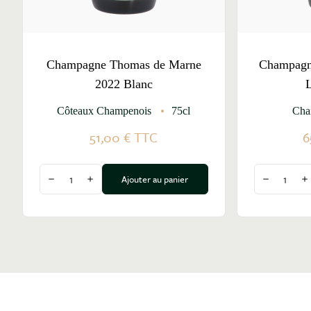
Champagne Thomas de Marne
Champagn
2022 Blanc
L
Côteaux Champenois
75cl
Cha
51,00 €
TTC
6
Quantité
Quantité
Ajouter au panier
Diminuer la quantité
Augmenter la quantité
Diminuer l
A