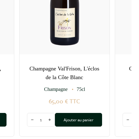
,
Champagne Val'Frison, L'éclos
Cha
de la Côte Blanc
M
Champagne
75cl
65,00 €
TTC
Quantité
Quantit
Ajouter au panier
Diminuer la quantité
Augmenter la quantité
Dimin