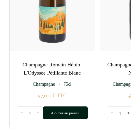
Champagne Romain Hénin,
Champagne
L'Odyssée Pétillante Blanc
N
Champagne
75cl
Champagn
57,00 €
TTC
5
Quantité
Quantité
Ajouter au panier
Diminuer la quantité
Augmenter la quantité
Diminuer l
A