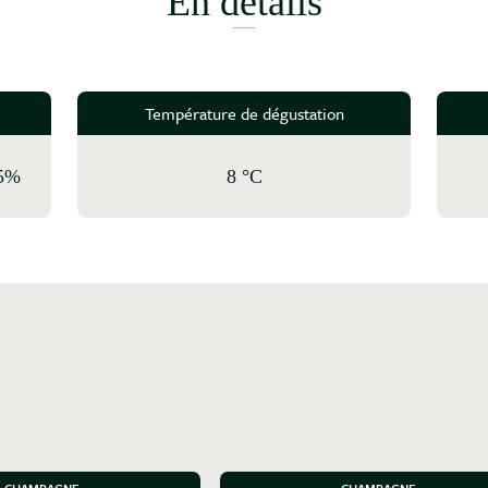
En détails
Température de dégustation
25%
8 °C