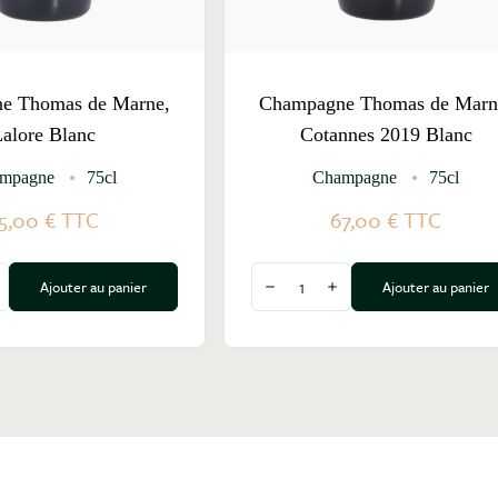
e Thomas de Marne,
Champagne Thomas de Marn
alore Blanc
Cotannes 2019 Blanc
mpagne
75cl
Champagne
75cl
5,00 €
TTC
67,00 €
TTC
Quantité
Ajouter au panier
Ajouter au panier
a quantité
ugmenter la quantité
Diminuer la quantité
Augmenter la quantité