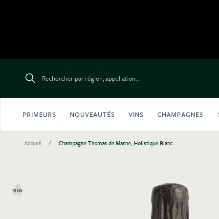
Aller au contenu
Rechercher par région, appellation...
PRIMEURS
NOUVEAUTÉS
VINS
CHAMPAGNES
/
Accueil
Champagne Thomas de Marne, Holistique Blanc