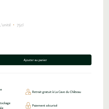
L'unité
75cl
Ajouter au panier
antité
ie
Retrait gratuit à La Cave du Château
stockage
Paiement sécurisé
lée