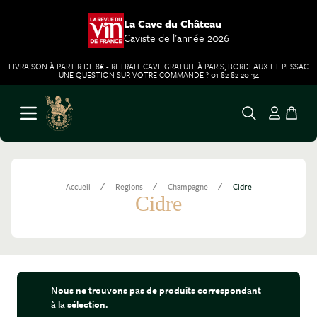
La Cave du Château
Caviste de l'année 2026
LIVRAISON À PARTIR DE 8€ - RETRAIT CAVE GRATUIT À PARIS, BORDEAUX ET PESSAC
UNE QUESTION SUR VOTRE COMMANDE ? 01 82 82 20 34
Aller au contenu
Ouvrir le menu
/
/
/
Accueil
Regions
Champagne
Cidre
Cidre
Nous ne trouvons pas de produits correspondant
à la sélection.