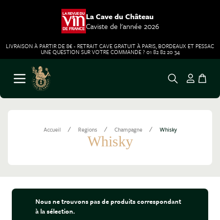
La Cave du Château
Caviste de l'année 2026
LIVRAISON À PARTIR DE 8€ - RETRAIT CAVE GRATUIT À PARIS, BORDEAUX ET PESSAC
UNE QUESTION SUR VOTRE COMMANDE ? 01 82 82 20 34
Aller au contenu
Ouvrir le menu
/
/
/
Accueil
Regions
Champagne
Whisky
Whisky
Nous ne trouvons pas de produits correspondant
à la sélection.