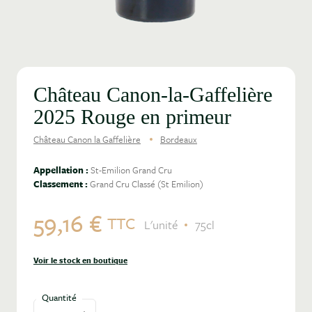
Château Canon-la-Gaffelière
2025 Rouge en primeur
Château Canon la Gaffelière
Bordeaux
Appellation :
St-Emilion Grand Cru
Classement :
Grand Cru Classé (St Emilion)
59,16 €
TTC
L'unité
75cl
Voir le stock en boutique
Quantité