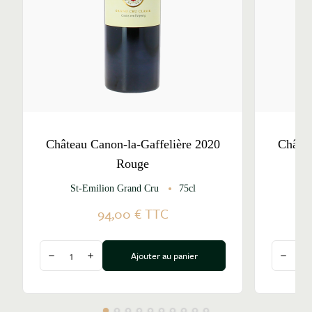
Château Canon-la-Gaffelière 2020
Châtea
Rouge
St-Emilion Grand Cru
75cl
St
94,00 €
TTC
Quantité
Quantité
Ajouter au panier
Diminuer la quantité
Augmenter la quantité
Diminu