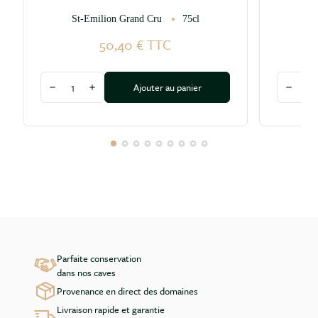
St-Emilion Grand Cru
75cl
50,40 €
TTC
Quantité
Quantité
Ajouter au panier
Diminuer la quantité
Augmenter la quantité
Diminu
Parfaite conservation
dans nos caves
Provenance en direct des domaines
Livraison rapide et garantie