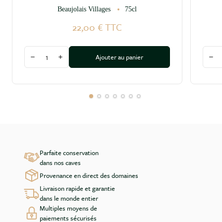
Beaujolais Villages
75cl
22,00 €
TTC
Quantité
Quant
Ajouter au panier
Diminuer la quantité
Augmenter la quantité
Dim
Parfaite conservation
dans nos caves
Provenance en direct des domaines
Livraison rapide et garantie
dans le monde entier
Multiples moyens de
paiements sécurisés