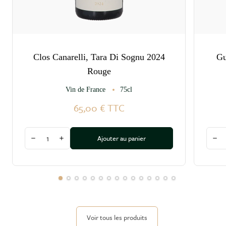
Clos Canarelli, Tara Di Sognu 2024
Gu
Rouge
Vin de France
75cl
65,00 €
TTC
Quantité
Quant
Ajouter au panier
Diminuer la quantité
Augmenter la quantité
Dim
Voir tous les produits