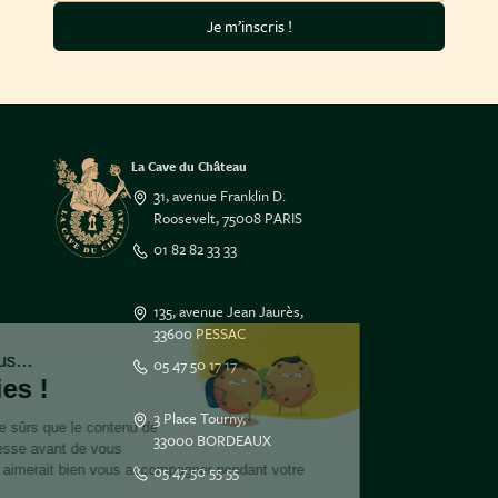
Je m’inscris !
La Cave du Château
31, avenue Franklin D.
Roosevelt, 75008 PARIS
01 82 82 33 33
135, avenue Jean Jaurès,
33600 PESSAC
Salut c'est nous...
05 47 50 17 17
les Cookies !
3 Place Tourny,
On a attendu d'être sûrs que le contenu de
33000 BORDEAUX
ce site vous intéresse avant de vous
05 47 50 55 55
déranger, mais on aimerait bien vous accompagner pendant votre
visite...