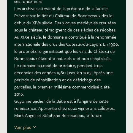
ses fondateurs.
Les archives attestent de la présence de la famille
Prévost sur le fief du Château de Bonnezeaux dès le
début du XIVe siècle. Deux caves médiévales creusées
sous le château témoignent de ces siècles de récoltes.
Au XIXe siècle, le domaine a contribué à la renommée
internationale des crus des Coteaux-du-Layon. En 1906,
le propriétaire garantissait que les vins du Château de
Bonnezeaux étaient « naturels » et non chaptalisés.
Le domaine a cessé de produire, pendant trois
décennies des années 1980 jusqu’en 2015. Après une
période de réhabilitation et de défrichage des
parcelles, le premier millésime commercialisé a été
2016.
Guyonne Saclier de la Bâtie est à l’origine de cette
renaissance. Apprentie chez deux vignerons célèbres,
Mark Angeli et Stéphane Bernaudeau, la future
vigneronne se persuada qu'un grand vin de chenin ne
Voir plus
pouvait être produit qu’à partir de vignes saines,