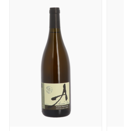
terroir est constitué d’un mélange de schistes, de
graviers et de sédiments apportés par un ancien
ruisseau.
La Minée Haute plantée en 1997/98 est produite sur 1,15
ha. Sols de graves sur base de schistes gréseux.
Exposition : sud-ouest. La cuvée offre un profil
longiligne et droit, typique des terroirs bien drainés.
Son élevage en fût dure au moins 12 mois.
La Minée Basse est produite sur 0,26 ha. Plantation :
1991/1992. Sols argileux sur une base de schistes
gréseux. Ce vin présente des notes exotiques de
mangue, du gras avec une tension vibrante en finale.
Le futur du Château de Bonnezeaux semble assuré par
la solidité de son ancrage familial, mais aussi par la
reconnaissance internationale qui place ses vins parmi
les plus recherchés du Val de Loire.