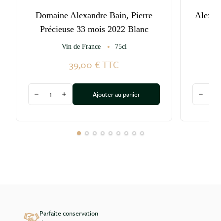
Domaine Alexandre Bain, Pierre
Alexan
Précieuse 33 mois 2022 Blanc
Vin de France
75cl
39,00 €
TTC
Quantité
Quantité
Ajouter au panier
Diminuer la quantité
Augmenter la quantité
Diminu
Parfaite conservation