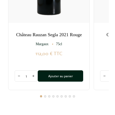
Château Rauzan Segla 2021 Rouge
Chât
Margaux
75cl
112,00 €
TTC
Quantité
Quantité
Ajouter au panier
Diminuer la quantité
Augmenter la quantité
Diminu