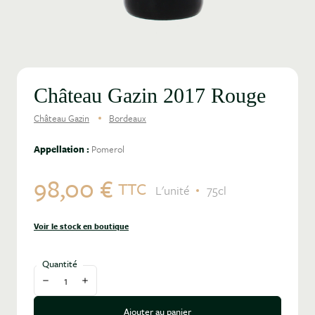
Château Gazin 2017 Rouge
Château Gazin
Bordeaux
Appellation :
Pomerol
98,00 €
TTC
L'unité
75cl
Voir le stock en boutique
Quantité
Diminuer la quantité
Augmenter la quantité
Ajouter au panier