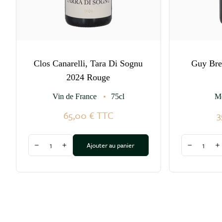
Clos Canarelli, Tara Di Sognu
Guy Bre
2024 Rouge
Vin de France
75cl
M
65,00 €
TTC
3
Quantité
Quantité
Ajouter au panier
Diminuer la quantité
Augmenter la quantité
Diminuer l
A