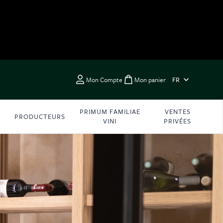
LANGUE
Mon Compte
Mon panier
FR
Toggle minicart, Vous 
PRIMUM FAMILIAE
VENTES
PRODUCTEURS
VINI
PRIVÉES