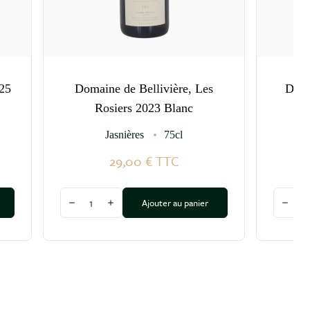
25
Domaine de Bellivière, Les
Doma
Rosiers 2023 Blanc
Jasnières
75cl
29,00 €
TTC
Quantité
Quantit
Ajouter au panier
Diminuer la quantité
Augmenter la quantité
Dimin