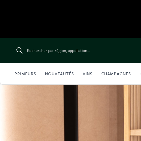
Aller au contenu
Rechercher par région, appellation...
PRIMEURS
NOUVEAUTÉS
VINS
CHAMPAGNES