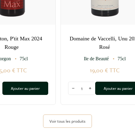
ton, P'tit Max 2024
Domaine de Vaccelli, Unu 20
Rouge
Rosé
orgon
75cl
Ile de Beauté
75cl
5,00 €
TTC
19,00 €
TTC
Quantité
Ajouter au panier
Ajouter au panier
a quantité
ugmenter la quantité
Diminuer la quantité
Augmenter la quantité
Voir tous les produits