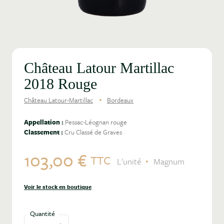
Château Latour Martillac
2018 Rouge
Château Latour-Martillac
Bordeaux
Appellation :
Pessac-Léognan rouge
Classement :
Cru Classé de Graves
103,00 €
TTC
L'unité
Magnum
Voir le stock en boutique
Quantité