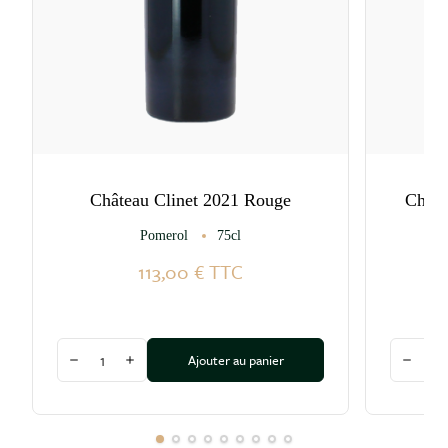
Château Clinet 2021 Rouge
Châte
Pomerol
75cl
113,00 €
TTC
Quantité
Quantité
Ajouter au panier
Diminuer la quantité
Augmenter la quantité
Diminu