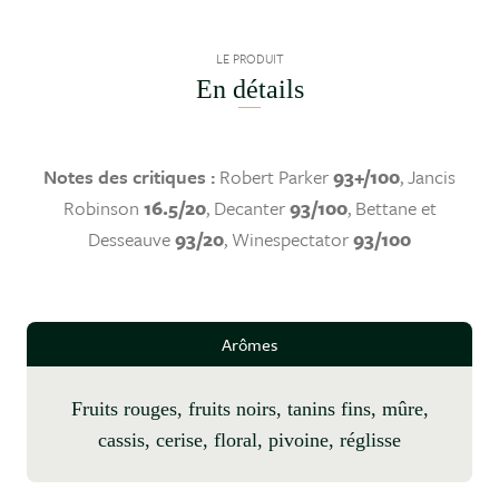
LE PRODUIT
En détails
Notes des critiques :
Robert Parker
93+/100
, Jancis
Robinson
16.5/20
, Decanter
93/100
, Bettane et
Desseauve
93/20
, Winespectator
93/100
Arômes
fruits rouges, fruits noirs, tanins fins, mûre,
cassis, cerise, floral, pivoine, réglisse