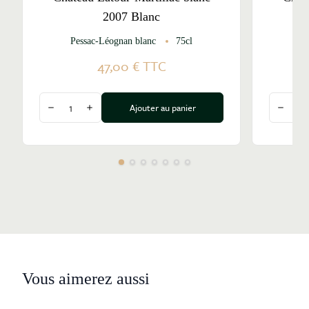
2007 Blanc
Pessac-Léognan blanc
75cl
Pe
47,00 €
TTC
Quantité
Quantité
Ajouter au panier
Diminuer la quantité
Augmenter la quantité
Diminu
Vous aimerez aussi