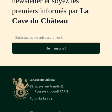
newsletter et soyez les
premiers informés par
La
Cave du Château
Adresse mail
Je m’inscris !
La Cave du Château
31, avenue Franklin D.
Roosevelt, 75008 PARIS
01 82 82 33 33