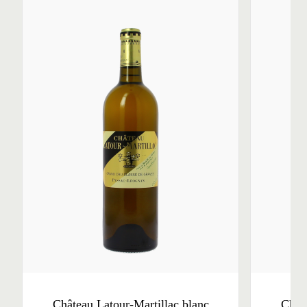
Château Latour-Martillac blanc
Châte