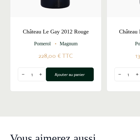
Château Le Gay 2012 Rouge
Château
Pomerol
Magnum
Po
228,00 €
TTC
1
Quantité
Quantité
Ajouter au panier
Diminuer la quantité
Augmenter la quantité
Diminuer l
A
Vous aimerez aussi