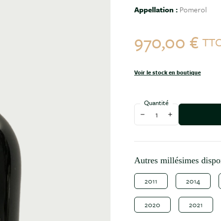
Appellation :
Pomerol
970,00 €
TT
Voir le stock en boutique
Quantité
Diminuer la quantité
Augmenter la qu
Autres millésimes dispo
2011
2014
2020
2021