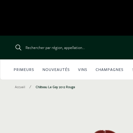
Aller au contenu
Rechercher par région, appellation...
PRIMEURS
NOUVEAUTÉS
VINS
CHAMPAGNES
/
Accueil
Château Le Gay 2012 Rouge