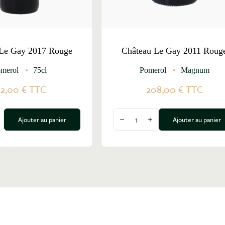
 Le Gay 2017 Rouge
Château Le Gay 2011 Roug
merol
75cl
Pomerol
Magnum
32,00 €
TTC
208,00 €
TTC
Quantité
Ajouter au panier
Ajouter au panier
a quantité
ugmenter la quantité
Diminuer la quantité
Augmenter la quantité