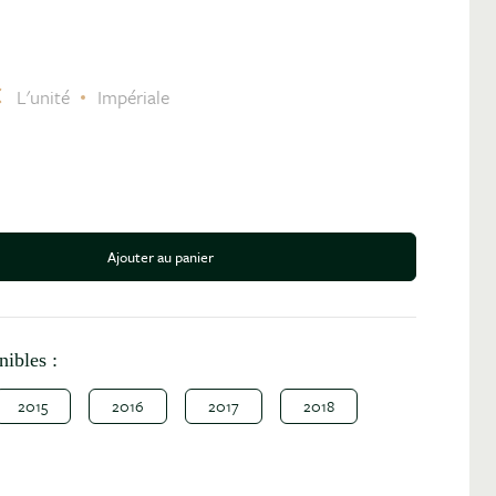
C
L'unité
Impériale
Ajouter au panier
antité
nibles :
2015
2016
2017
2018