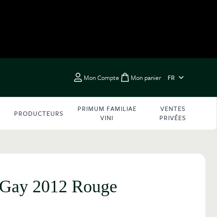
LANGUE
Mon Compte
Mon panier
FR
Toggle minicart, Vous 
PRIMUM FAMILIAE
VENTES
PRODUCTEURS
VINI
PRIVÉES
 Gay 2012 Rouge