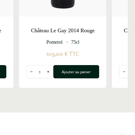
e
Château Le Gay 2014 Rouge
Chât
Pomerol
75cl
103,00 €
TTC
Quantité
Quantit
Ajouter au panier
Diminuer la quantité
Augmenter la quantité
Dimin