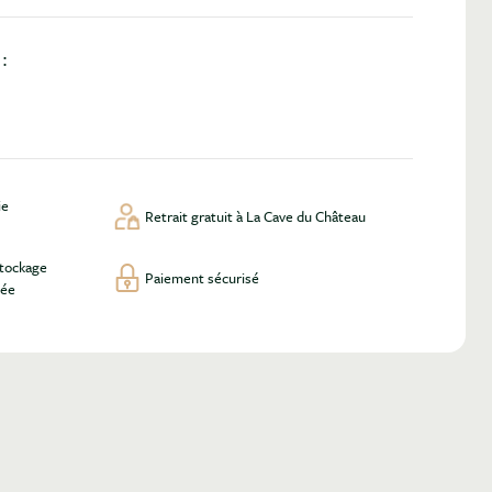
:
ie
Retrait gratuit à La Cave du Château
stockage
Paiement sécurisé
lée