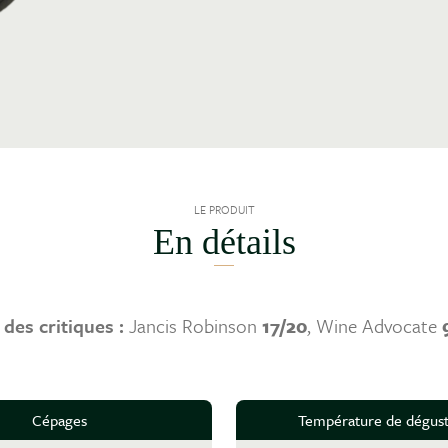
LE PRODUIT
En détails
des critiques :
Jancis Robinson
17/20
, Wine Advocate
Cépages
Température de dégust