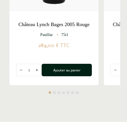
Château Lynch Bages 2005 Rouge
Châte
Pauillac
75cl
284,00 €
TTC
Quantité
Quantité
Ajouter au panier
Diminuer la quantité
Augmenter la quantité
Diminu