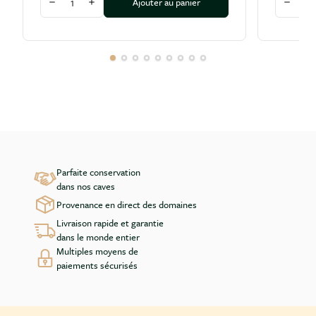
Ajouter au panier
Diminuer la quantité
Augmenter la quantité
Diminu
Parfaite conservation
dans nos caves
Provenance en direct des domaines
Livraison rapide et garantie
dans le monde entier
Multiples moyens de
paiements sécurisés