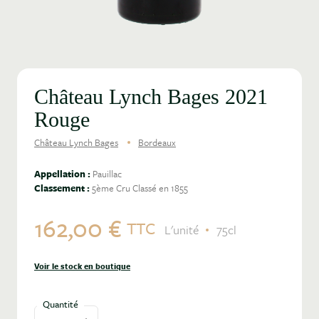
Château Lynch Bages 2021
Rouge
Château Lynch Bages
Bordeaux
Appellation :
Pauillac
Classement :
5ème Cru Classé en 1855
162,00 €
TTC
L'unité
75cl
Voir le stock en boutique
Quantité