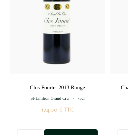
Clos Fourtet 2013 Rouge
Châte
St-Emilion Grand Cru
75cl
174,00 €
TTC
Quantité
Quantité