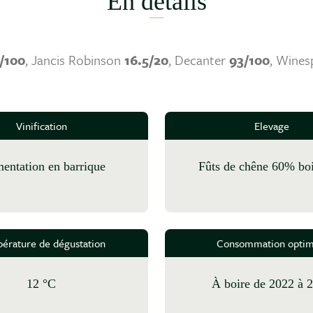
En détails
/100
, Jancis Robinson
16.5/20
, Decanter
93/100
, Wines
Vinification
Elevage
mentation en barrique
fûts de chêne 60% bo
érature de dégustation
Consommation optim
12 °C
à boire de 2022 à 