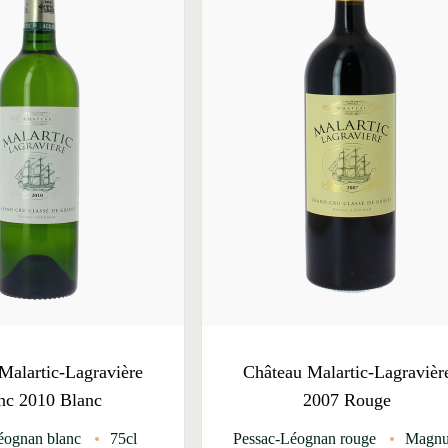
Malartic-Lagravière
Château Malartic-Lagravièr
nc 2010 Blanc
2007 Rouge
éognan blanc
75cl
Pessac-Léognan rouge
Magn