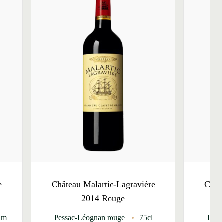
e
Château Malartic-Lagravière
Chât
2014 Rouge
um
Pessac-Léognan rouge
75cl
Pess