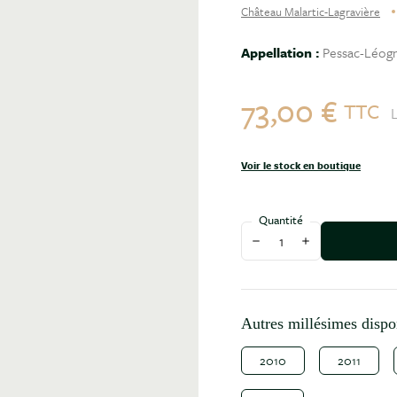
Château Malartic-Lagravière
Appellation :
Pessac-Léogn
73,00 €
TTC
L
Voir le stock en boutique
Quantité
Diminuer la quantité
Augmenter la qu
Autres millésimes dispo
2010
2011