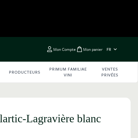
LANGUE
Mon Compte
Mon panier
FR
Toggle minicart, Vous 
PRIMUM FAMILIAE
VENTES
PRODUCTEURS
VINI
PRIVÉES
artic-Lagravière blanc