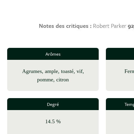
Notes des critiques :
Robert Parker
92
Arômes
agrumes, ample, toasté, vif,
fer
pomme, citron
Degré
Temp
14.5 %