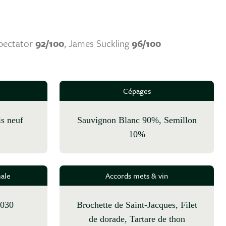
pectator
92/100
, James Suckling
96/100
Cépages
is neuf
Sauvignon Blanc 90%, Semillon
10%
ale
Accords mets & vin
2030
Brochette de Saint-Jacques, Filet
de dorade, Tartare de thon