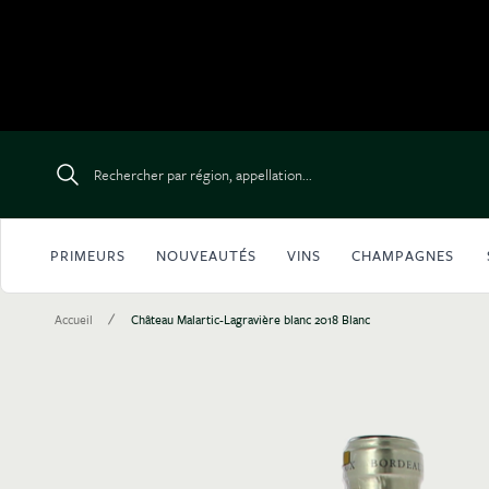
Aller au contenu
Rechercher par région, appellation...
PRIMEURS
NOUVEAUTÉS
VINS
CHAMPAGNES
/
Accueil
Château Malartic-Lagravière blanc 2018 Blanc