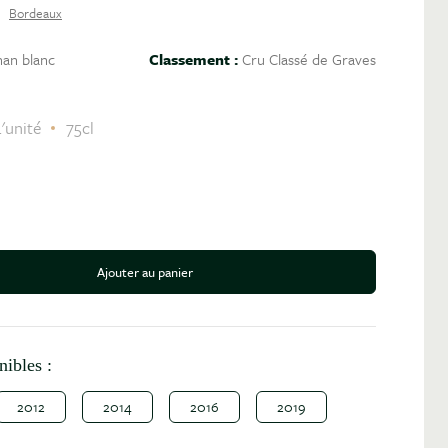
Bordeaux
an blanc
Classement :
Cru Classé de Graves
'unité
75cl
Ajouter au panier
antité
nibles :
2012
2014
2016
2019