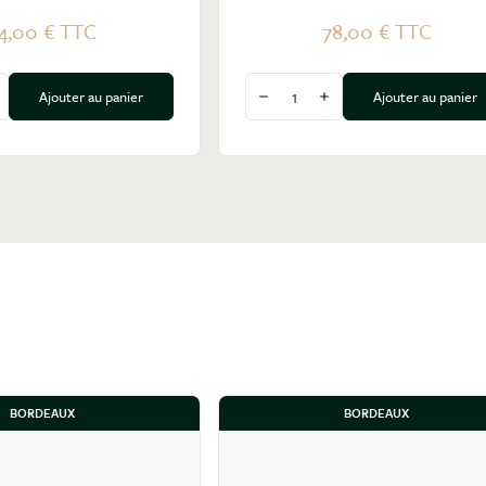
4,00 €
TTC
78,00 €
TTC
Quantité
Ajouter au panier
Ajouter au panier
a quantité
ugmenter la quantité
Diminuer la quantité
Augmenter la quantité
BORDEAUX
BORDEAUX