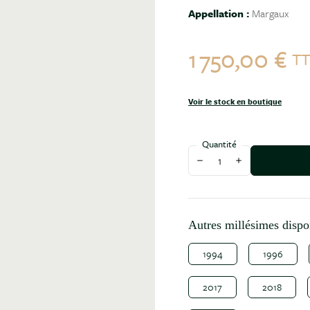
Appellation :
Margaux
1 750,00 €
T
Voir le stock en boutique
Quantité
Diminuer la quantité
Augmenter la qu
Autres millésimes dispo
1994
1996
2017
2018