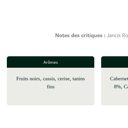
Notes des critiques :
Jancis R
Arômes
fruits noirs, cassis, cerise, tanins
Cabernet Sauvignon 87%, Merlot
fins
8%, Ca