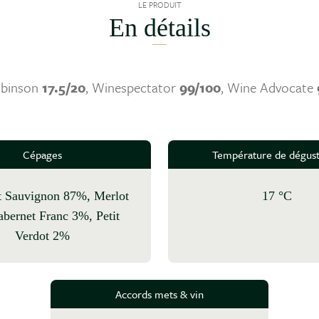
LE PRODUIT
En détails
obinson
17.5/20
, Winespectator
99/100
, Wine Advocate
Cépages
Température de dégust
17 °C
bernet Franc 3%, Petit
Verdot 2%
Accords mets & vin