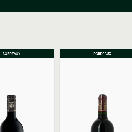
ettant pas de produire la qualité
 Château Margaux.
 Fernand Ginestet, important
gaux en 1950. Les petits millésimes
nces de la famille. Fernand Ginestet
que, la famille Mentzelopoulos
BORDEAUX
BORDEAUX
 de la propriété. Elle fit fructifier
is que furent les années 1980.
enfants, sont en charge de la
12 hectares en blancs), avec un
 % de merlot, 4 % de petit verdot
0000 pieds à l’hectare. 10 à 15000
 arrachées sont mises en jachère
r vignoble du Médoc à recourir à
mer un certain nombre de grappes