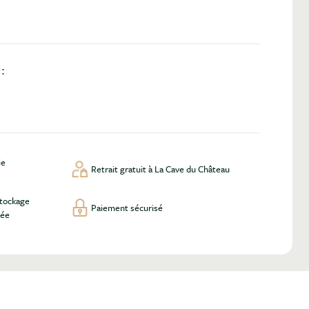
:
ie
Retrait gratuit à La Cave du Château
stockage
Paiement sécurisé
lée