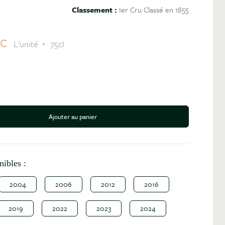
Classement :
1er Cru Classé en 1855
TC
L'unité
75cl
Ajouter au panier
antité
nibles :
2004
2006
2012
2016
2019
2022
2023
2024