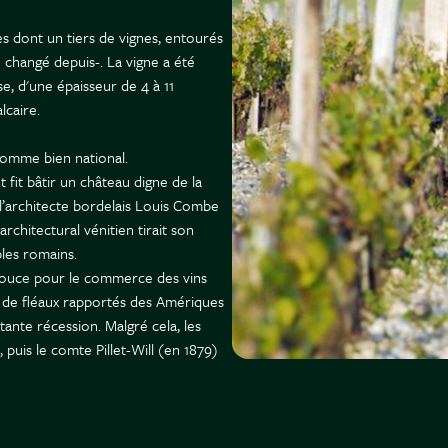
es dont un tiers de vignes, entourés
 changé depuis-. La vigne a été
e, d'une épaisseur de 4 à 11
alcaire.
comme bien national.
 fit bâtir un château digne de la
 l’architecte bordelais Louis Combe
rchitectural vénitien tirait son
mples romains.
 pouce pour le commerce des vins
t de fléaux rapportés des Amériques
ante récession. Malgré cela, les
, puis le comte Pillet-Will (en 1879)
able.
le, il s’agit de 1870, considéré
bondant millésime 1893 qui incarne
asion, une partie de la production