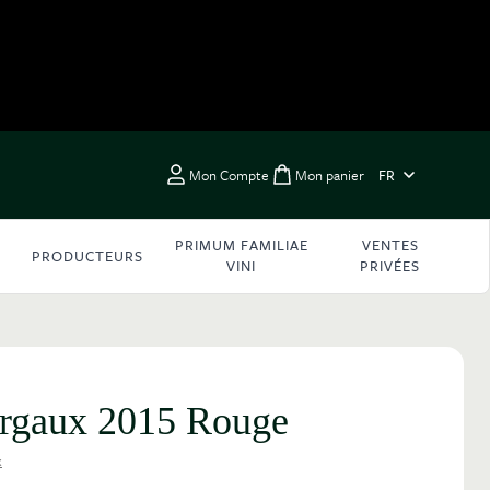
LANGUE
Mon Compte
Mon panier
FR
Toggle minicart, Vous 
PRIMUM FAMILIAE
VENTES
PRODUCTEURS
VINI
PRIVÉES
rgaux 2015 Rouge
x