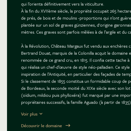
qui l’orienta définitivement vers la viticulture.
À la fin du XVIIème siècle, la propriété occupait 265 hectar
de prés, de bois et de moulins -proportions qui n’ont guère
plantée sur un sol de graves günziennes, d'origine garonnais
mètres. Ces graves sont parfois mêlées à de l’argile et du c
À la Révolution, Château Margaux fut vendu aux enchères 
Bertrand Douat, marquis de la Colonilla acquit le domaine et
renommée de ce grand cru, en 1815. Il confia cette tache à
qui réalisa un chef-d’œuvre de style néo-palladien. Ce style a
inspiration de l’Antiquité, en particulier des façades de te
Si le classement de 1855 constitua un formidable coup de
de Bordeaux, la seconde moitié du XIXe siècle avec son lo
(oïdium, mildiou puis phylloxéra) fut marqué par une import
propriétaires successifs, la famille Aguado (à partir de 1835)
continuèrent d’entretenir le vignoble de manière remarqu
Voir plus
Deux millésimes de légende ont marqué cette fin du XIXe sièc
comme la plus grande année d’avant le phylloxéra et de l’a
Découvrir le domaine
le succès de la replantation post-phylloxérique. À cette occ