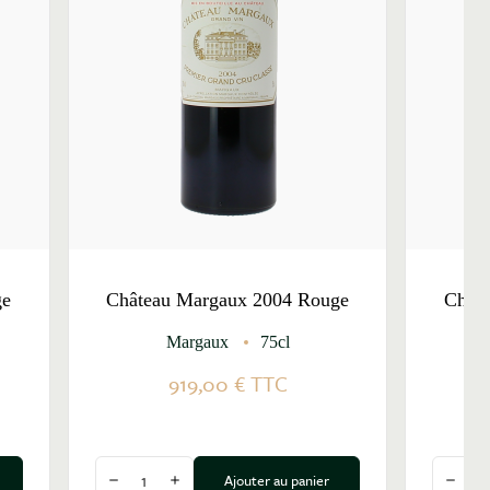
ge
Château Margaux 2004 Rouge
Chât
Margaux
75cl
919,00 €
TTC
Quantité
Quantit
Ajouter au panier