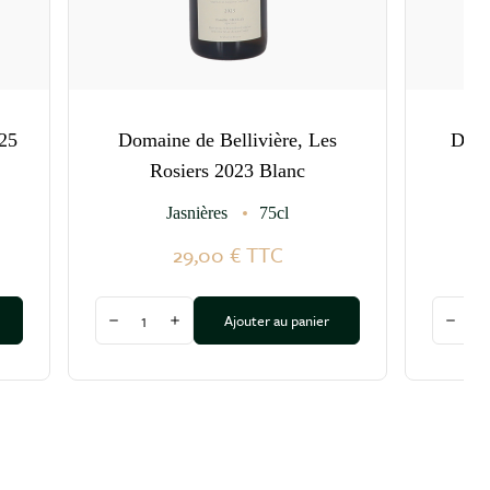
25
Domaine de Bellivière, Les
Doma
Rosiers 2023 Blanc
Jasnières
75cl
29,00 €
TTC
Quantité
Quantit
Ajouter au panier
Diminuer la quantité
Augmenter la quantité
Dimin