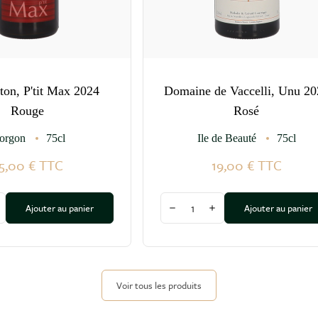
ton, P'tit Max 2024
Domaine de Vaccelli, Unu 20
Rouge
Rosé
orgon
75cl
Ile de Beauté
75cl
5,00 €
TTC
19,00 €
TTC
Quantité
Ajouter au panier
Ajouter au panier
a quantité
ugmenter la quantité
Diminuer la quantité
Augmenter la quantité
Voir tous les produits