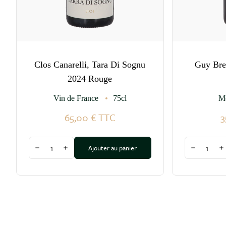
Clos Canarelli, Tara Di Sognu
Guy Bre
2024 Rouge
Vin de France
75cl
M
65,00 €
TTC
3
Quantité
Quantité
Ajouter au panier
Diminuer la quantité
Augmenter la quantité
Diminuer l
A