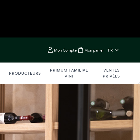
LANGUE
Mon Compte
Mon panier
FR
Toggle minicart, Vous 
PRIMUM FAMILIAE
VENTES
PRODUCTEURS
VINI
PRIVÉES