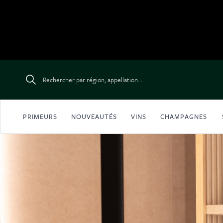
Aller au contenu
Rechercher par région, appellation...
PRIMEURS
NOUVEAUTÉS
VINS
CHAMPAGNES