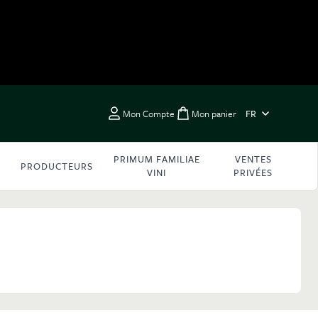
LANGUE
Mon Compte
Mon panier
FR
Toggle minicart, Vous 
PRIMUM FAMILIAE
VENTES
PRODUCTEURS
VINI
PRIVÉES