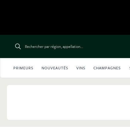
Aller au contenu
Rechercher par région, appellation...
PRIMEURS
NOUVEAUTÉS
VINS
CHAMPAGNES