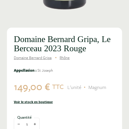
Domaine Bernard Gripa, Le
Berceau 2023 Rouge
Domaine Bernard Gripa
Rhône
Appellation :
St Joseph
149,00 €
TTC
L'unité
Magnum
Voir le stock en boutique
Quantité
Diminuer la quantité
Augmenter la quantité