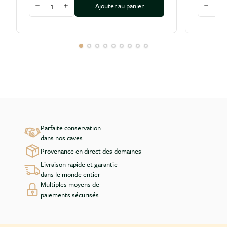
Quantité
Quantité
Ajouter au panier
Diminuer la quantité
Augmenter la quantité
Diminu
Parfaite conservation
dans nos caves
Provenance en direct des domaines
Livraison rapide et garantie
dans le monde entier
Multiples moyens de
paiements sécurisés