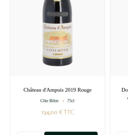
Château d'Ampuis 2019 Rouge
Domai
Gra
Côte Rôtie
75cl
134,00 €
TTC