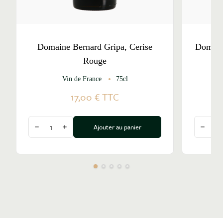
Domaine Bernard Gripa, Cerise
Domain
Rouge
Vin de France
75cl
17,00 €
TTC
Quantité
Quantité
Ajouter au panier
Diminuer la quantité
Augmenter la quantité
Diminu