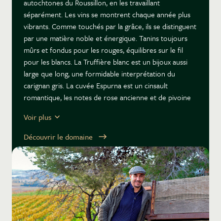
autochtones du Roussillon, en les travaillant
séparément. Les vins se montrent chaque année plus
vibrants. Comme touchés par la grâce, ils se distinguent
par une matière noble et énergique. Tanins toujours
mûrs et fondus pour les rouges, équilibres sur le fil
pour les blancs. La Truffière blanc est un bijoux aussi
large que long, une formidable interprétation du
carignan gris. La cuvée Espurna est un cinsault
romantique, les notes de rose ancienne et de pivoine
achèvent de nous séduire et de compter le Domaine
Voir plus
parmi les plus enthousiasmants du vignoble français.
Découvrir le domaine