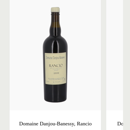
Domaine Danjou-Banessy, Rancio
Domai