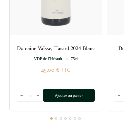
Domaine Vaïsse, Hasard 2024 Blanc
Domai
VDP de l'Hérault
75cl
45,00 €
TTC
Quantité
Quantité
Ajouter au panier
Diminuer la quantité
Augmenter la quantité
Diminu