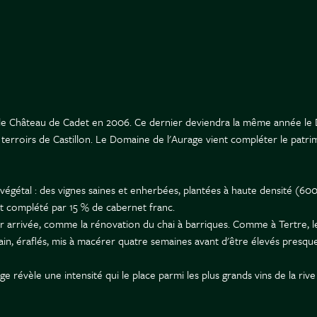
t le Château de Cadet en 2006. Ce dernier deviendra la même année le
s terroirs de Castillon. Le Domaine de l'Aurage vient compléter le patr
 végétal : des vignes saines et enherbées, plantées à haute densité (6000
est complété par 15 % de cabernet franc.
r arrivée, comme la rénovation du chai à barriques. Comme à Tertre, 
ain, éraflés, mis à macérer quatre semaines avant d'être élevés presq
e révèle une intensité qui le place parmi les plus grands vins de la rive