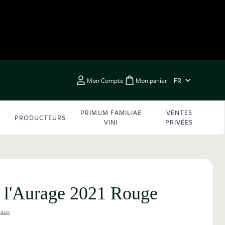
LANGUE
Mon Compte
Mon panier
FR
Toggle minicart, Vous 
PRIMUM FAMILIAE
VENTES
PRODUCTEURS
VINI
PRIVÉES
 l'Aurage 2021 Rouge
eaux