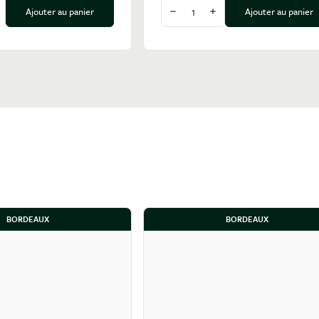
Quantité
Ajouter au panier
Ajouter au panier
a quantité
ugmenter la quantité
Diminuer la quantité
Augmenter la quantité
BORDEAUX
BORDEAUX