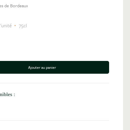
tes de Bordeaux
'unité
75cl
Ajouter au panier
antité
nibles :