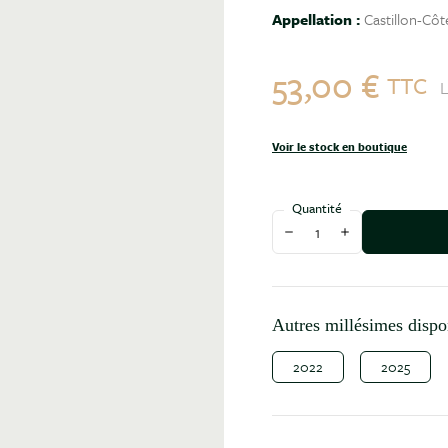
Appellation :
Castillon-Cô
53,00 €
TTC
L
Voir le stock en boutique
Quantité
Diminuer la quantité
Augmenter la qu
Autres millésimes dispo
2022
2025