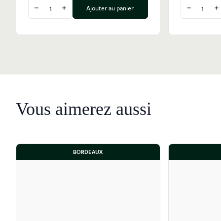
Quantité
Quantité
Ajouter au panier
Diminuer la quantité
Augmenter la quantité
Diminuer l
A
Vous aimerez aussi
BORDEAUX