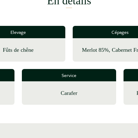
En détails
Elevage
Cépages
fûts de chêne
Merlot 85%, Cabernet 
Service
Carafer