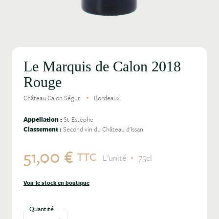
Le Marquis de Calon 2018
Rouge
Château Calon Ségur
Bordeaux
Appellation :
St-Estèphe
Classement :
Second vin du Château d'Issan
51,00 €
TTC
L'unité
75cl
Voir le stock en boutique
Quantité