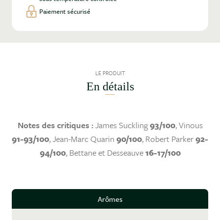
Paiement sécurisé
LE PRODUIT
En détails
Notes des critiques :
James Suckling
93/100
, Vinous
91-93/100
, Jean-Marc Quarin
90/100
, Robert Parker
92-
94/100
, Bettane et Desseauve
16-17/100
Arômes