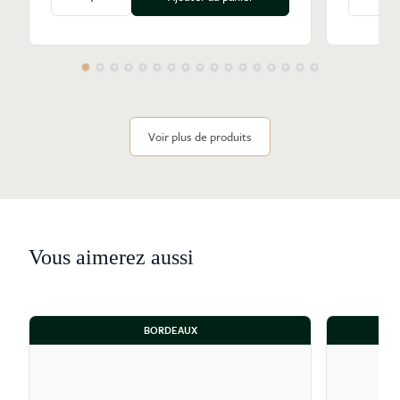
Diminuer la quantité
Augmenter la quantité
Diminu
Voir plus de produits
Vous aimerez aussi
BORDEAUX