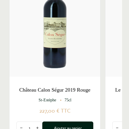
Château Calon Ségur 2019 Rouge
Le Ma
St-Estèphe
75cl
227,00 €
TTC
Quantité
Quantité
Ajouter au panier