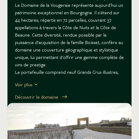
Le Domaine de la Vougeraie représente aujourd'hui un
patrimoine exceptionnel en Bourgogne. Il s'étend sur
44 hectares, répartis en 72 parcelles, couvrant 37
appellations à travers la Côte de Nuits et la Côte de
Beaune. Cette diversité, rendue possible par la
puissance d'acquisition de la famille Boisset, confère au
domaine une couverture géographique et stylistique
unique, lui permettant d'offrir une gamme complète de
vins de prestige.
Le portefeuille comprend neuf Grands Crus illustres,
dont Musigny, Bonnes Mares, Clos de Vougeot,
Voir plus
Charmes-Chambertin pour les rouges, ainsi que
Charlemagne, Bâtard-Montrachet, Bienvenues-Bâtard-
Découvrir le domaine
Montrachet et Chevalier-Montrachet pour les blancs.
Le domaine détient également des monopoles
emblématiques, notamment le Vougeot Premier Cru Le
Clos Blanc de Vougeot, un Chardonnay historique en
Côte de Nuits.
L'identité de La Vougeraie est profondément ancrée