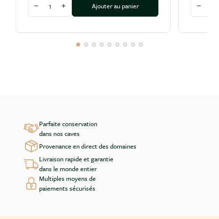
Quantité
Quantité
Ajouter au panier
Diminuer la quantité
Augmenter la quantité
Diminu
Parfaite conservation
dans nos caves
Provenance en direct des domaines
Livraison rapide et garantie
dans le monde entier
Multiples moyens de
paiements sécurisés