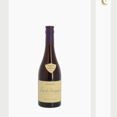
opérations culturales et la vinification sont cadencées
par le calendrier lunaire, dans une logique
écosystémique intégrale.
En cuverie, l'approche est artisanale et non-
interventionniste, visant à préserver l'intégrité du fruit
issu de la biodynamie. Les vendanges sont manuelles,
et le tri est considéré comme drastique pour garantir
une qualité optimale, même dans les millésimes à faible
volume. L'encuvage se fait par gravité et la
fermentation utilise des levures indigènes.
La vinification des vins rouges privilégie l'utilisation de
la vendange entière depuis 2008, mais avec une
adaptation méticuleuse aux caractéristiques du
millésime. Par exemple, en 2021, la vendange entière a
été limitée aux Grands Crus, tandis que le pigeage a été
minimal afin de "respecter le fruit" sans extraire de
tanins agressifs.
L'élevage en fûts (généralement 16 mois) utilise un
pourcentage modéré de bois neuf (autour de 20%).