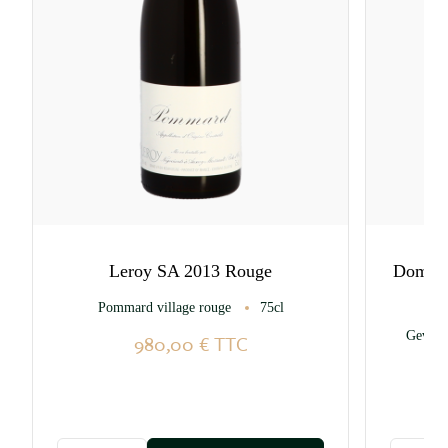
Leroy SA 2013 Rouge
Domain
Pommard village rouge
75cl
Gevrey
980,00 €
TTC