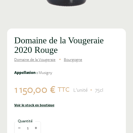
Domaine de la Vougeraie
2020 Rouge
Domaine de la Vougeraie
Bourgogne
Appellation :
Musigny
1 150,00 €
TTC
L'unité
75cl
Voir le stock en boutique
Quantité
Diminuer la quantité
Augmenter la quantité