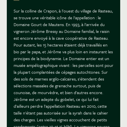
Sur la colline de Crapon, à l'ouest du village de Rasteau,
se trouve une véritable icône de l'appellation : le
Domaine Gourt de Mautens. En 1993, à l'arrivée du
vigneron Jérôme Bressy au Domaine familial, le raisin
est encore envoyé à la cave coopérative de Rasteau.
Pour autant, les 15 hectares étaient déjà travaillés en
bio par le papa, et Jérôme va plus loin en instaurant les
principes de la biodynamie. Le Domaine entier est un
musée ampélographique vivant : les parcelles sont pour
la plupart complantées de cépages autochtones. Sur
des sols de marnes argilo-calcaires, s'étendent des
sélections massales de grenache surtout, puis de
counoise, de mourvèdre, et bien d'autres encore.
Jérôme est un adepte du gobelet, ce qui lui fait
d'ailleurs perdre l'appellation Rasteau en 2010, cette
taille n'étant pas autorisée sur la syrah dans le cahier
des charges. Les vieilles vignes accouchent de petits
rendements (entre 10 et 15 hl/H). Le vigneron pousse