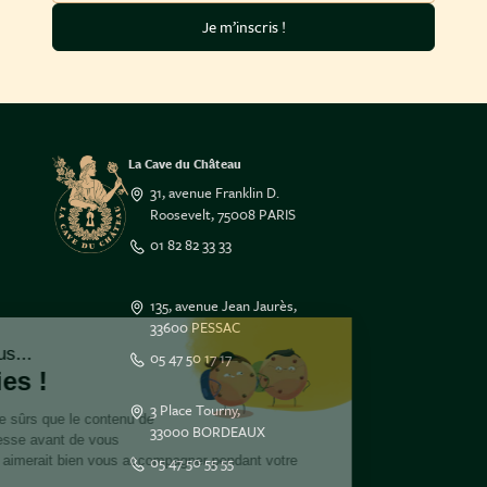
Je m’inscris !
La Cave du Château
31, avenue Franklin D.
Roosevelt, 75008 PARIS
01 82 82 33 33
135, avenue Jean Jaurès,
33600 PESSAC
Salut c'est nous...
05 47 50 17 17
les Cookies !
3 Place Tourny,
On a attendu d'être sûrs que le contenu de
33000 BORDEAUX
ce site vous intéresse avant de vous
05 47 50 55 55
déranger, mais on aimerait bien vous accompagner pendant votre
visite...