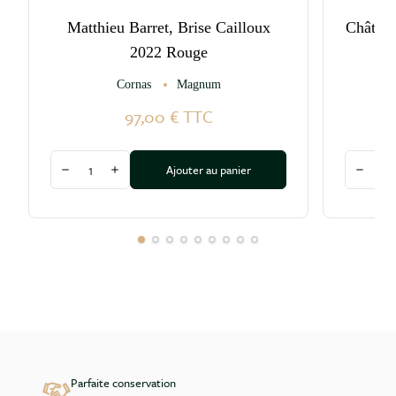
Matthieu Barret, Brise Cailloux
Château
2022 Rouge
Cornas
Magnum
97,00 €
TTC
Quantité
Quantité
Ajouter au panier
Diminuer la quantité
Augmenter la quantité
Diminu
Parfaite conservation