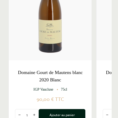
Domaine Gourt de Mautens blanc
Domai
2020 Blanc
IGP Vaucluse
75cl
90,00 €
TTC
Quantité
Quantité
Ajouter au panier
Diminuer la quantité
Augmenter la quantité
Diminu