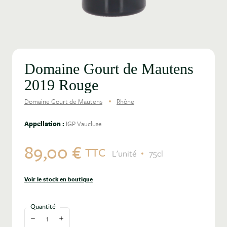
Domaine Gourt de Mautens
2019 Rouge
Domaine Gourt de Mautens
Rhône
Appellation :
IGP Vaucluse
89,00 €
TTC
L'unité
75cl
Voir le stock en boutique
Quantité
Diminuer la quantité
Augmenter la quantité